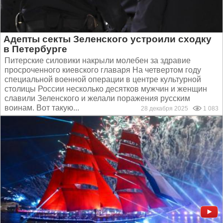
Адепты секты Зеленского устроили сходку
в Петербурге
Питерские силовики накрыли молебен за здравие
просроченного киевского главаря На четвертом году
специальной военной операции в центре культурной
столицы России несколько десятков мужчин и женщин
славили Зеленского и желали поражения русским
воинам. Вот такую...
28 декабря 2025
1 083