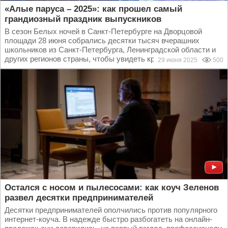
«Алые паруса – 2025»: как прошел самый
грандиозный праздник выпускников
В сезон Белых ночей в Санкт-Петербурге на Дворцовой
площади 28 июня собрались десятки тысяч вчерашних
школьников из Санкт-Петербурга, Ленинградской области и
других регионов страны, чтобы увидеть красочное шоу...
29 июня 2025
500
Остался с носом и пылесосами: как коуч Зеленов
развел десятки предпринимателей
Десятки предпринимателей ополчились против популярного
интернет-коуча. В надежде быстро разбогатеть на онлайн-