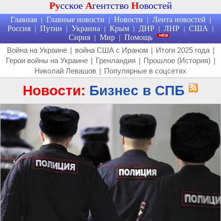
Ру
сское
А
гентство
Н
овостей
Главная
Главные новости
Новости
Лента новостей
|
|
|
|
Россия
Путин
Украина
Крым
ДНР
ЛНР
США
|
|
|
|
|
|
|
Сирия
Мир
Помощь
|
|
Война на Украине
|
война США с Ираном
|
Итоги 2025 года
|
Герои войны на Украине
|
Гренландия
|
Прошлое (История)
|
Николай Левашов
|
Популярные в соцсетях
Новости:
Бизнес в СПБ