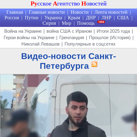
Ру
сское
А
гентство
Н
овостей
Главная
Главные новости
Новости
Лента новостей
|
|
|
|
Россия
Путин
Украина
Крым
ДНР
ЛНР
США
|
|
|
|
|
|
|
Сирия
Мир
Помощь
|
|
Война на Украине
|
война США с Ираном
|
Итоги 2025 года
|
Герои войны на Украине
|
Гренландия
|
Прошлое (История)
|
Николай Левашов
|
Популярные в соцсетях
Видео-новости Санкт-
Петербурга