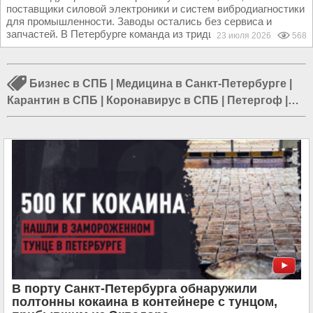
поставщики силовой электроники и систем вибродиагностики
для промышленности. Заводы остались без сервиса и
запчастей. В Петербурге команда из тридцати...
23 июля 2026
568
Бизнес в СПБ
|
Медицина в Санкт-Петербурге
|
Карантин в СПБ
|
Коронавирус в СПБ
|
Петергоф
|
Происшествия в СПБ
|
Евреи в Санкт-Петербурге
|
Александровская колонна
|
Наука в СПБ
|
Строительство в СПБ
|
Блокада Ленинграда
|
Путин
в Санкт-Петербурге
В порту Санкт-Петербурга обнаружили
полтонны кокаина в контейнере с тунцом,