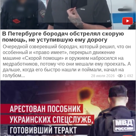
В Петербурге бородач обстрелял скорую
помощь, не уступившую ему дорогу
Очередной озверевший бородач, который решил, что он
особенный и «право имеет», перекрыл движение
машине «Скорой помощи» и оружием набросился на
медработников, потому что они мешали ему проехать. А
дальше, когда его быстро нашли и поймали, начал на
голубом...
28 июля 2026
1 492