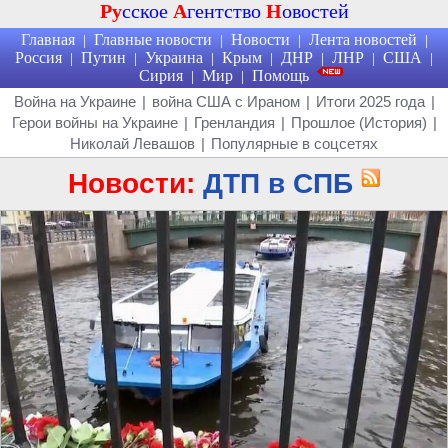
Ру
сское
А
гентство
Н
овостей
Главная
Главные новости
Новости
Лента новостей
|
|
|
|
Россия
Путин
Украина
Крым
ДНР
ЛНР
США
|
|
|
|
|
|
|
Сирия
Мир
Помощь
|
|
Война на Украине
|
война США с Ираном
|
Итоги 2025 года
|
Герои войны на Украине
|
Гренландия
|
Прошлое (История)
|
Николай Левашов
|
Популярные в соцсетях
Новости:
ДТП в СПБ