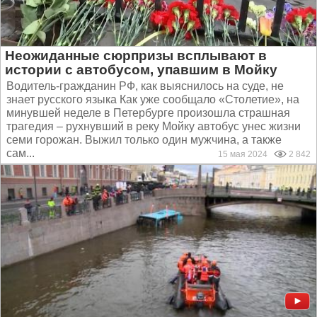
Неожиданные сюрпризы всплывают в
истории с автобусом, упавшим в Мойку
Водитель-гражданин РФ, как выяснилось на суде, не
знает русского языка Как уже сообщало «Столетие», на
минувшей неделе в Петербурге произошла страшная
трагедия – рухнувший в реку Мойку автобус унес жизни
семи горожан. Выжил только один мужчина, а также
сам...
15 мая 2024
2 842