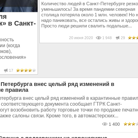
Количество людей в Санкт-Петербурге резко
уменьшилось! За время пандемии северная
столица потеряла около 1 млн. человек! Но 
ля
надо паниковать, все остались живы и здоро
» в Санкт-
Просто люди решили свалить подальше...
20 июня 2020
1 948
29
жность
и (когда
ков),
гословения»
17
 Петербурга внес целый ряд изменений в
е правила
етербурга внес целый ряд изменений в карантинные правил
 соответствующего документа сообщает ГТРК Санкт-
огут возобновить работу торговые точки по продаже печатн
также салоны связи. Кроме того, в автомастерских...
1 400