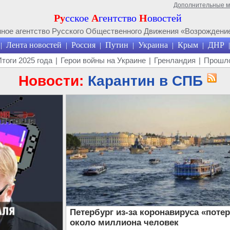
Дополнительные 
Ру
сское
А
гентство
Н
овостей
ое агентство Русского Общественного Движения «Возрождение
Лента новостей
Россия
Путин
Украина
Крым
ДНР
|
|
|
|
|
|
|
Итоги 2025 года
|
Герои войны на Украине
|
Гренландия
|
Прошло
Новости:
Карантин в СПБ
Петербург из-за коронавируса «поте
около миллиона человек