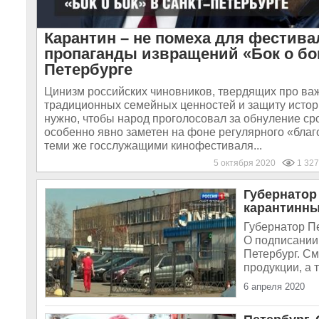
Карантин – не помеха для фестива
пропаганды извращений «Бок о бок
Петербурге
Цинизм российских чиновников, твердящих про ва
традиционных семейных ценностей и защиту истори
нужно, чтобы народ проголосовал за обнуление сро
особенно явно заметен на фоне регулярного «бла
теми же госслужащими кинофестиваля...
5 октября 2020
1 327
Губернатор
карантинны
Губернатор П
О подписании
Петербург. См
продукции, а 
6 апреля 2020