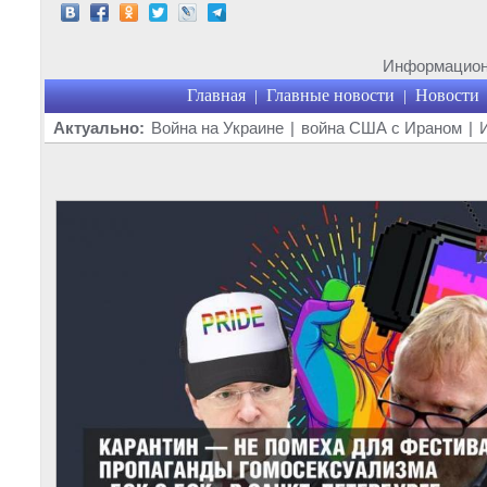
Информационн
Главная
Главные новости
Новости
|
|
Актуально:
Война на Украине
|
война США с Ираном
|