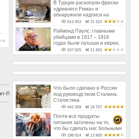
В Турции раскопали фрески
«древнего Рима» и
обнаружили надписи на
Русском!
612 453
31 323
Раймонд Паулс: главными
.
убийцами в 1917 – 1918
годах были латыши и евреи,
а не русс
337 925
21 903
Что было сделано в России
кт-Петербурге
|
Медицина в России
|
Бизнес России
под руководством Сталина.
Статистика
442 309
18 707
Почти все продукты
питания заточены на то,
что бы сделать нас больными
и бесплодным
196 014
13 900