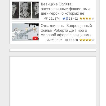
Девицкие Орлята:
расстрелянные фашистами
дети-герои, о которых не
рассказывают в шк
121 874
13 492
Отвакцинены. Запрещенный
фильм Роберта Де Ниро о
мировой афере с вакцинами
210 162
13 168