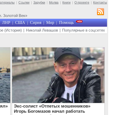
материалы
|
Ссылки
|
Зарубки
|
Молва
|
Книги
|
О проекте
|
Контакты
. Золотой Век»
ЛНР
США
Сирия
Мир
Помощь
|
|
|
|
е (История)
|
Николай Левашов
|
Популярные в соцсетях
рял»
Экс-солист «Отпетых мошенников»
Игорь Богомазов начал работать