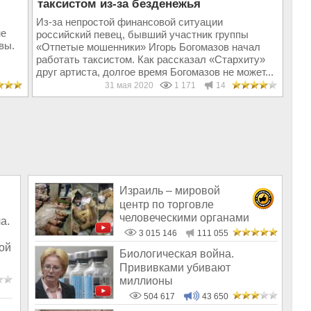
таксистом из-за безденежья
Из-за непростой финансовой ситуации
не
российский певец, бывший участник группы
вы.
«Отпетые мошенники» Игорь Богомазов начал
работать таксистом. Как рассказал «Стархиту»
друг артиста, долгое время Богомазов не может...
31 мая 2020
1 171
14
Израиль – мировой
центр по торговле
человеческими органами
а.
3 015 146
111 055
ой
Биологическая война.
Прививками убивают
миллионы
504 617
43 650