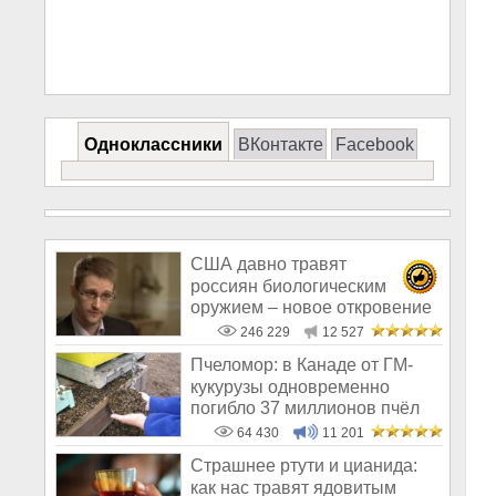
Одноклассники
ВКонтакте
Facebook
США давно травят
россиян биологическим
оружием – новое откровение
Эдварда Сноудена
246 229
12 527
Пчеломор: в Канаде от ГМ-
кукурузы одновременно
погибло 37 миллионов пчёл
64 430
11 201
Страшнее ртути и цианида:
как нас травят ядовитым