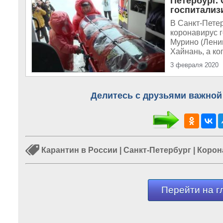
Петербург.
госпитализ
В Санкт-Пете
коронавирус 
Мурино (Ленин
Хайнань, а ко
3 февраля 2020
Делитесь с друзьями важной
Карантин в России
|
Санкт-Петербург
|
Корон
Перейти на г