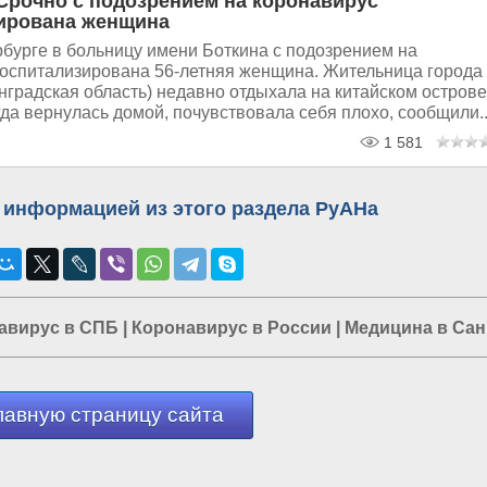
 Срочно с подозрением на коронавирус
ирована женщина
рбурге в больницу имени Боткина с подозрением на
госпитализирована 56-летняя женщина. Жительница города
градская область) недавно отдыхала на китайском острове
гда вернулась домой, почувствовала себя плохо, сообщили..
1 581
 информацией из этого раздела РуАНа
авирус в СПБ
|
Коронавирус в России
|
Медицина в Сан
лавную страницу сайта