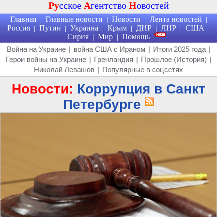
Ру
сское
А
гентство
Н
овостей
Главная
Главные новости
Новости
Лента новостей
|
|
|
|
Россия
Путин
Украина
Крым
ДНР
ЛНР
США
|
|
|
|
|
|
|
Сирия
Мир
Помощь
|
|
Война на Украине
|
война США с Ираном
|
Итоги 2025 года
|
Герои войны на Украине
|
Гренландия
|
Прошлое (История)
|
Николай Левашов
|
Популярные в соцсетях
Новости:
Коррупция в Санкт
Петербурге