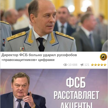
Директор ФСБ больно ударил русофобов
«правозащитников» цифрами
10 688
121