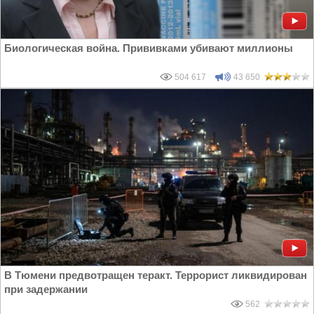
Биологическая война. Прививками убивают миллионы
504 617
43 650
В Тюмени предвотращен теракт. Террорист ликвидирован
при задержании
562