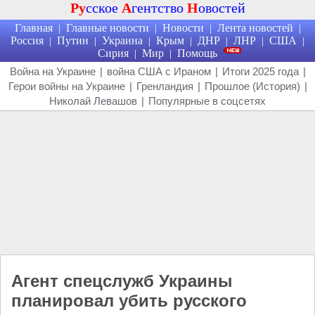
Ру
сское
А
гентство
Н
овостей
Главная
Главные новости
Новости
Лента новостей
|
|
|
|
Россия
Путин
Украина
Крым
ДНР
ЛНР
США
|
|
|
|
|
|
|
Сирия
Мир
Помощь
|
|
Война на Украине
|
война США с Ираном
|
Итоги 2025 года
|
Герои войны на Украине
|
Гренландия
|
Прошлое (История)
|
Николай Левашов
|
Популярные в соцсетях
Агент спецслужб Украины
планировал убить русского