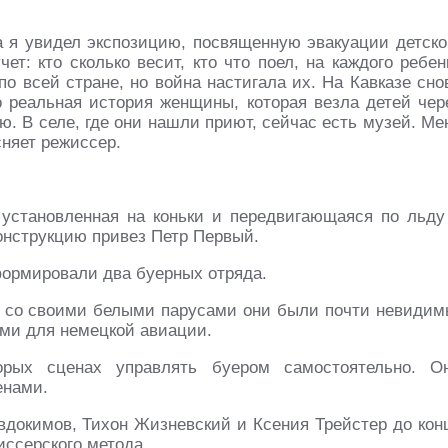
 я увидел экспозицию, посвященную эвакуации детско
т: кто сколько весит, кто что поел, на каждого ребен
о всей стране, но война настигала их. На Кавказе сно
о реальная история женщины, которая везла детей чер
ю. В селе, где они нашли приют, сейчас есть музей. Ме
сняет режиссер.
 установленная на коньки и передвигающаяся по льду
онструкцию привез Петр Первый.
формировали два буерных отряда.
а со своими белыми парусами они были почти невидим
ыми для немецкой авиации.
рых сценах управлять буером самостоятельно. О
енами.
вдокимов, Тихон Жизневский и Ксения Трейстер до кон
иссерского метода.