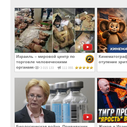
Израиль – мировой центр по
Кинематограф
торговле человеческими
отупение зри
органами
3 015 133
111 055
Биологическая война. Прививками
Жуков и Исае