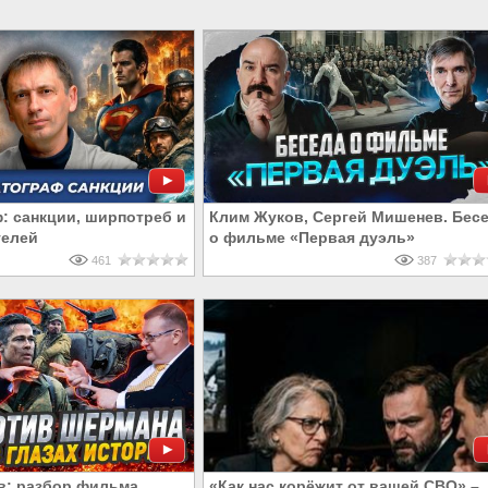
: санкции, ширпотреб и
Клим Жуков, Сергей Мишенев. Бес
телей
о фильме «Первая дуэль»
461
387
в: разбор фильма
«Как нас корёжит от вашей СВО» –