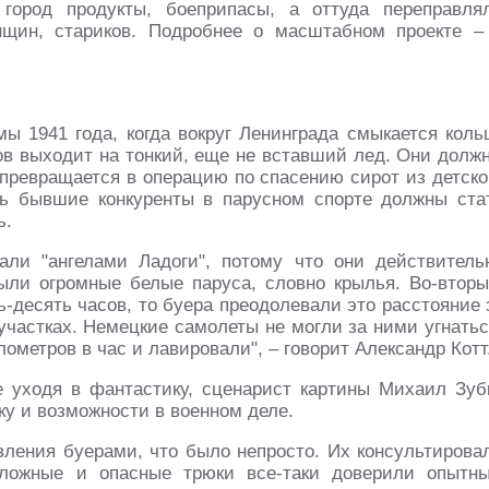
город продукты, боеприпасы, а оттуда переправля
щин, стариков. Подробнее о масштабном проекте –
ы 1941 года, когда вокруг Ленинграда смыкается коль
ов выходит на тонкий, еще не вставший лед. Они долж
 превращается в операцию по спасению сирот из детско
рь бывшие конкуренты в парусном спорте должны ста
ь.
али "ангелами Ладоги", потому что они действитель
ыли огромные белые паруса, словно крылья. Во-вторы
-десять часов, то буера преодолевали это расстояние 
участках. Немецкие самолеты не могли за ними угнатьс
лометров в час и лавировали", – говорит Александр Котт
е уходя в фантастику, сценарист картины Михаил Зуб
ку и возможности в военном деле.
ления буерами, что было непросто. Их консультирова
ложные и опасные трюки все-таки доверили опытн