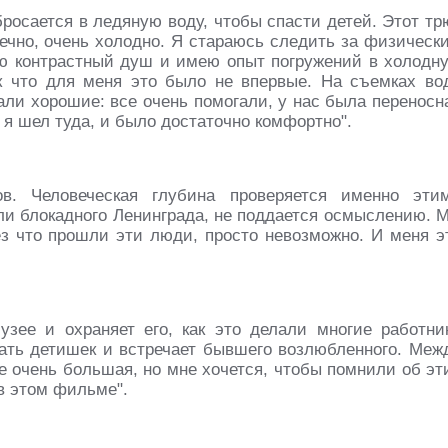
росается в ледяную воду, чтобы спасти детей. Этот тр
нечно, очень холодно. Я стараюсь следить за физическ
ю контрастный душ и имею опыт погружений в холодн
к что для меня это было не впервые. На съемках во
али хорошие: все очень помогали, у нас была переносн
 я шел туда, и было достаточно комфортно".
в. Человеческая глубина проверяется именно эти
ли блокадного Ленинграда, не поддается осмыслению. 
ез что прошли эти люди, просто невозможно. И меня э
узее и охраняет его, как это делали многие работни
цать детишек и встречает бывшего возлюбленного. Меж
е очень большая, но мне хочется, чтобы помнили об эт
в этом фильме".