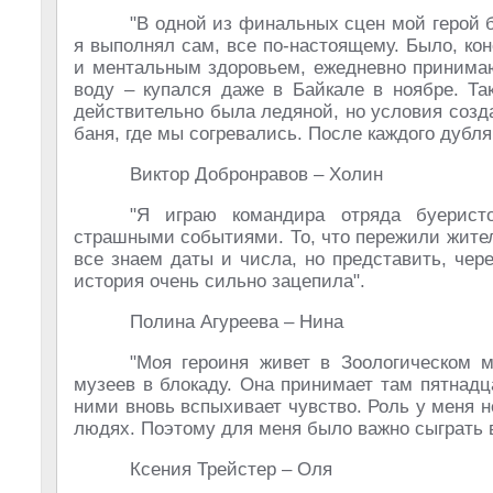
"В одной из финальных сцен мой герой б
я выполнял сам, все по-настоящему. Было, ко
и ментальным здоровьем, ежедневно принима
воду – купался даже в Байкале в ноябре. Та
действительно была ледяной, но условия созд
баня, где мы согревались. После каждого дубля
Виктор Добронравов – Холин
"Я играю командира отряда буеристо
страшными событиями. То, что пережили жите
все знаем даты и числа, но представить, чер
история очень сильно зацепила".
Полина Агуреева – Нина
"Моя героиня живет в Зоологическом м
музеев в блокаду. Она принимает там пятнад
ними вновь вспыхивает чувство. Роль у меня н
людях. Поэтому для меня было важно сыграть 
Ксения Трейстер – Оля