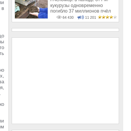
ли
кукурузы одновременно
 в
погибло 37 миллионов пчёл
64 430
11 201
цо
ны
го
ть
но
х,
за
я,
.
ко
ли
ым