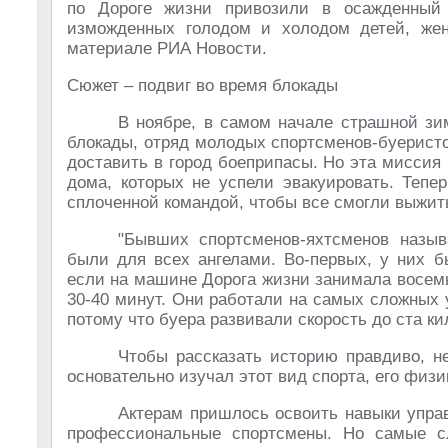
по Дороге жизни привозили в осажденный 
изможденных голодом и холодом детей, жен
материале РИА Новости.
Сюжет – подвиг во время блокады
В ноябре, в самом начале страшной зим
блокады, отряд молодых спортсменов-буерист
доставить в город боеприпасы. Но эта миссия
дома, которых не успели эвакуировать. Тепе
сплоченной командой, чтобы все смогли выжит
"Бывших спортсменов-яхтсменов назыв
были для всех ангелами. Во-первых, у них б
если на машине Дорога жизни занимала восемь
30-40 минут. Они работали на самых сложных 
потому что буера развивали скорость до ста ки
Чтобы рассказать историю правдиво, н
основательно изучал этот вид спорта, его физи
Актерам пришлось освоить навыки управ
профессиональные спортсмены. Но самые с