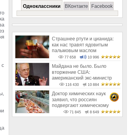
Одноклассники
ВКонтакте
Facebook
го
ка
ва
ез
ня
Страшнее ртути и цианида:
как нас травят ядовитым
пальмовым маслом
77 658
10 996
 с
Майдана не было. Было
вторжение США:
американский экс-министр
написал открытое пись
116 430
10 884
ы,
Доктор химических наук
заявил, что россиян
подвергают химическому
ни
геноциду
71 845
8 649
ца