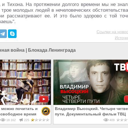
и Тихона. На протяжении долгого времени мы не знал
ь трое молодых людей в нечеловеческих обстоятельства
они рассматривают ее. И это было здорово с той точ
ваешь".
Ссылки на новос
Источн
нная война
|
Блокада Ленинграда
 можно почитать и
Владимир Высоцкий. Четыре четв
 свободное время
пути. Документальный фильм ТВЦ
18 162
225
409