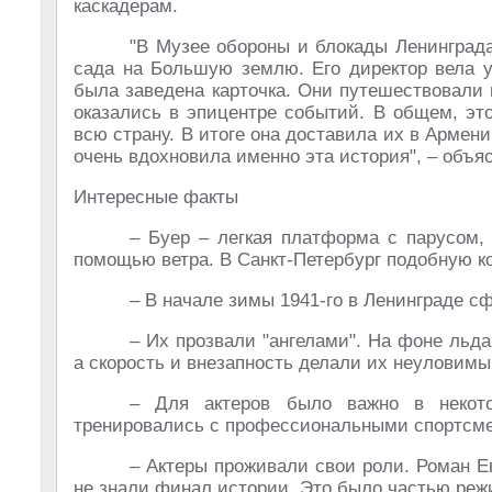
каскадерам.
"В Музее обороны и блокады Ленинграда
сада на Большую землю. Его директор вела уче
была заведена карточка. Они путешествовали п
оказались в эпицентре событий. В общем, эт
всю страну. В итоге она доставила их в Армени
очень вдохновила именно эта история", – объя
Интересные факты
– Буер – легкая платформа с парусом,
помощью ветра. В Санкт-Петербург подобную к
– В начале зимы 1941-го в Ленинграде с
– Их прозвали "ангелами". На фоне льд
а скорость и внезапность делали их неуловим
– Для актеров было важно в некото
тренировались с профессиональными спортсм
– Актеры проживали свои роли. Роман Е
не знали финал истории. Это было частью реж