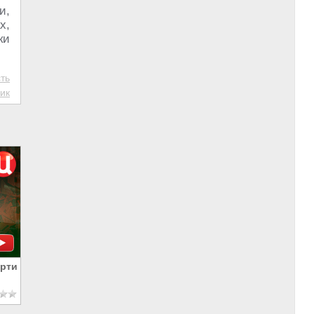
и,
х,
ки
ть
ик
ерти