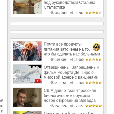
под руководством Сталина.
Статистика
442 300
18 707
Почти все продукты
питания заточены на то,
что бы сделать нас больными
и бесплодным
196 008
13 900
Отвакцинены. Запрещенный
фильм Роберта Де Ниро о
мировой афере с вакцинами
210 156
13 168
США давно травят россиян
биологическим оружием –
новое откровение Эдварда
ой
Сноудена
в-
246 224
12 527
 и
Пчеломор: в Канаде от ГМ-