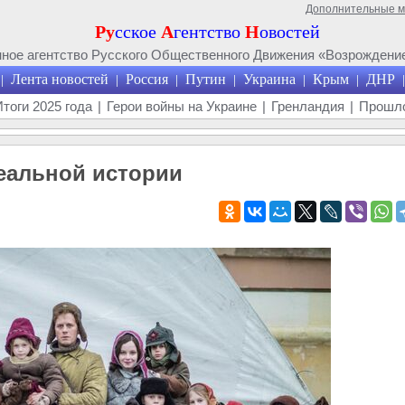
Дополнительные 
Ру
сское
А
гентство
Н
овостей
ое агентство Русского Общественного Движения «Возрождение
Лента новостей
Россия
Путин
Украина
Крым
ДНР
|
|
|
|
|
|
|
Итоги 2025 года
|
Герои войны на Украине
|
Гренландия
|
Прошло
еальной истории