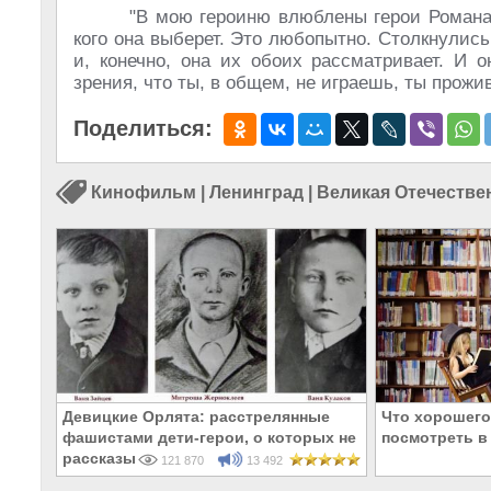
"В мою героиню влюблены герои Романа 
кого она выберет. Это любопытно. Столкнулис
и, конечно, она их обоих рассматривает. И 
зрения, что ты, в общем, не играешь, ты прожи
Поделиться:
Кинофильм
|
Ленинград
|
Великая Отечестве
Девицкие Орлята: расстрелянные
Что хорошего
фашистами дети-герои, о которых не
посмотреть в
рассказывают в школе
121 870
13 492