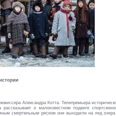
 истории
режиссера Александра Котта. Телепремьера историческ
а рассказывает о малоизвестном подвиге спортсмено
омным смертельным риском они выходили на лед озера