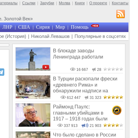
материалы
|
Ссылки
|
Зарубки
|
Молва
|
Книги
|
О проекте
|
Контакты
. Золотой Век»
ЛНР
США
Сирия
Мир
Помощь
|
|
|
|
е (История)
|
Николай Левашов
|
Популярные в соцсетях
В блокаде заводы
Ленинграда работали
16 667
28
В Турции раскопали фрески
«древнего Рима» и
обнаружили надписи на
Русском!
612 447
31 323
Раймонд Паулс:
главными убийцами в
1917 – 1918 годах были
латыши и евреи, а не русс
337 913
21 903
Что было сделано в России