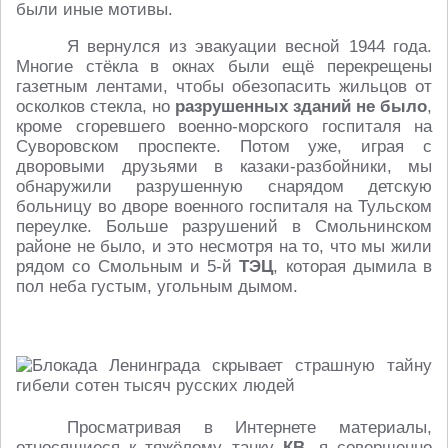
были иные мотивы.
Я вернулся из эвакуации весной 1944 года.
Многие стёкла в окнах были ещё перекрещены
газетным лентами, чтобы обезопасить жильцов от
осколков стекла, но
разрушенных зданий не было
,
кроме сгоревшего военно-морского госпиталя на
Суворовском проспекте. Потом уже, играя с
дворовыми друзьями в казаки-разбойники, мы
обнаружили разрушенную снарядом детскую
больницу во дворе военного госпиталя на Тульском
переулке. Больше разрушений в Смольнинском
районе не было, и это несмотря на то, что мы жили
рядом со Смольным и 5-й
ТЭЦ
, которая дымила в
пол неба густым, угольным дымом.
Просматривая в Интернете материалы,
относящиеся к тяжёлому танку
КВ
, я совершенно