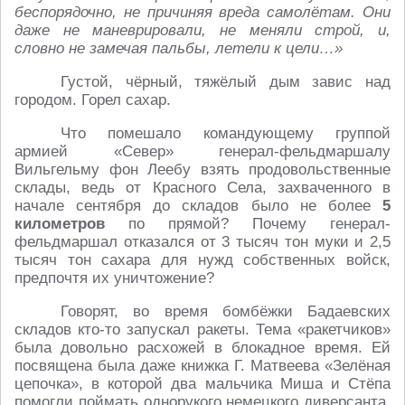
беспорядочно, не причиняя вреда самолётам. Они
даже не маневрировали, не меняли строй, и,
словно не замечая пальбы, летели к цели…»
Густой, чёрный, тяжёлый дым завис над
городом. Горел сахар.
Что помешало командующему группой
армией «Север» генерал-фельдмаршалу
Вильгельму фон Леебу взять продовольственные
склады, ведь от Красного Села, захваченного в
начале сентября до складов было не более
5
километров
по прямой? Почему генерал-
фельдмаршал отказался от 3 тысяч тон муки и 2,5
тысяч тон сахара для нужд собственных войск,
предпочтя их уничтожение?
Говорят, во время бомбёжки Бадаевских
складов кто-то запускал ракеты. Тема «ракетчиков»
была довольно расхожей в блокадное время. Ей
посвящена была даже книжка Г. Матвеева «Зелёная
цепочка», в которой два мальчика Миша и Стёпа
помогли поймать однорукого немецкого диверсанта,