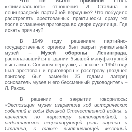
Что же было причиной
столь
«криминального» отношения И. Сталина к
ленинградской партийной верхушке? Что побудило
расстрелять арестованных практически сразу же
после оглашения приговора во дворе судилища. Где
искать причину?
В 1949 году решением партийно-
государственных органов был закрыт уникальный
музей –
Музей обороны Ленинграда
,
располагавшийся в здании бывшей мануфактурной
выставки в Соляном переулке, а вскоре в 1950 году
был арестован и приговорён к расстрелу (позднее
приговор был заменён 25 годами лагеря)
основатель музея и его бессменный руководитель –
Л. Раков.
В решении о закрытии говорилось:
«Экспозиция музея извратила ход исторических
событий в годы Великой Отечественной войны, и
является по характеру антипартийной, и
недостаточно акцентирующей роль партии и
Сталина, а также выпячивающей местный