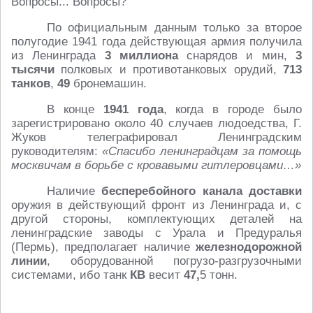
Вопросы... Вопросы?
По официальным данным только за второе
полугодие 1941 года действующая армия получила
из Ленинграда
3 миллиона
снарядов и мин,
3
тысячи
полковых и противотанковых орудий,
713
танков
,
49
бронемашин.
В конце
1941 года
, когда в городе было
зарегистрировано около 40 случаев людоедства, Г.
Жуков телеграфировал Ленинградским
руководителям:
«Спасибо ленинградцам за помощь
москвичам в борьбе с кровавыми гитлеровцами…»
Наличие
бесперебойного канала доставки
оружия в действующий фронт из Ленинграда и, с
другой стороны, комплектующих деталей на
ленинградские заводы с Урала и Предуралья
(Пермь), предполагает наличие
железнодорожной
линии
, оборудованной погрузо-разгрузочными
системами, ибо танк
КВ
весит
47,
5 тонн.