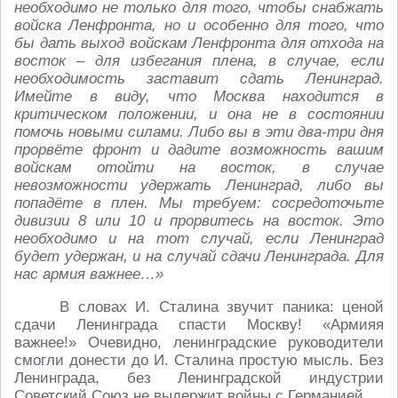
необходимо не только для того, чтобы снабжать
войска Ленфронта, но и особенно для того, что
бы дать выход войскам Ленфронта для отхода на
восток – для избегания плена, в случае, если
необходимость заставит сдать Ленинград.
Имейте в виду, что Москва находится в
критическом положении, и она не в состоянии
помочь новыми силами. Либо вы в эти два-три дня
прорвёте фронт и дадите возможность вашим
войскам отойти на восток, в случае
невозможности удержать Ленинград, либо вы
попадёте в плен. Мы требуем: сосредоточьте
дивизии 8 или 10 и прорвитесь на восток. Это
необходимо и на тот случай, если Ленинград
будет удержан, и на случай сдачи Ленинграда. Для
нас армия важнее…»
В словах И. Сталина звучит паника: ценой
сдачи Ленинграда спасти Москву! «Армияя
важнее!» Очевидно, ленинградские руководители
смогли донести до И. Сталина простую мысль. Без
Ленинграда, без Ленинградской индустрии
Советский Союз не выдержит войны с Германией.