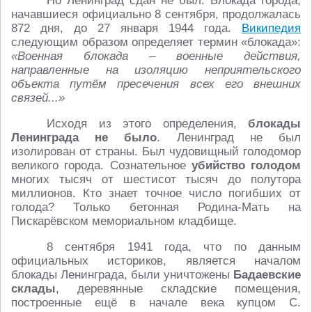
Но Ленинград сдан не был. Блокада города,
начавшиеся официально 8 сентября, продолжалась
872 дня, до 27 января 1944 года.
Википедия
следующим образом определяет термин «блокада»:
«Военная блокада – военные действия,
направленные на изоляцию неприятельского
объекта путём пресечения всех его внешних
связей...»
Исходя из этого определения,
блокады
Ленинграда не было
. Ленинград не был
изолирован от страны. Был чудовищный голодомор
великого города. Сознательное
убийство голодом
многих тысяч от шестисот тысяч до полутора
миллионов. Кто знает точное число погибших от
голода? Только бетонная Родина-Мать на
Пискарёвском мемориальном кладбище.
8 сентября 1941 года, что по данным
официальных историков, является началом
блокады Ленинграда, были уничтожены
Бадаевские
склады
, деревянные складские помещения,
построенные ещё в начале века купцом С.