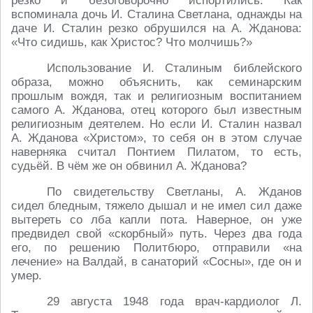
резко и безоговорочно испортились. Как
вспоминала дочь И. Сталина Светлана, однажды на
даче И. Сталин резко обрушился на А. Жданова:
«Что сидишь, как Христос? Что молчишь?»
Использование И. Сталиным библейского
образа, можно объяснить, как семинарским
прошлым вождя, так и религиозным воспитанием
самого А. Жданова, отец которого был известным
религиозным деятелем. Но если И. Сталин назвал
А. Жданова «Христом», то себя он в этом случае
наверняка считал Понтием Пилатом, то есть,
судьёй. В чём же он обвинил А. Жданова?
По свидетельству Светланы, А. Жданов
сидел бледным, тяжело дышал и не имел сил даже
вытереть со лба капли пота. Наверное, он уже
предвидел свой «скорбный» путь. Через два года
его, по решению Политбюро, отправили «на
лечение» на Валдай, в санаторий «Сосны», где он и
умер.
29 августа 1948 года врач-кардиолог Л.