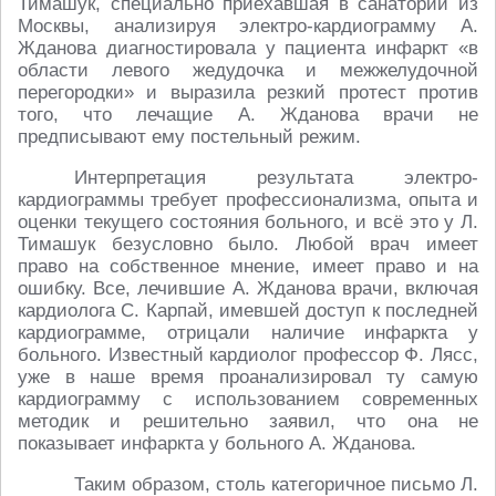
Тимашук, специально приехавшая в санаторий из
Москвы, анализируя электро-кардиограмму А.
Жданова диагностировала у пациента инфаркт «в
области левого жедудочка и межжелудочной
перегородки» и выразила резкий протест против
того, что лечащие А. Жданова врачи не
предписывают ему постельный режим.
Интерпретация результата электро-
кардиограммы требует профессионализма, опыта и
оценки текущего состояния больного, и всё это у Л.
Тимашук безусловно было. Любой врач имеет
право на собственное мнение, имеет право и на
ошибку. Все, лечившие А. Жданова врачи, включая
кардиолога С. Карпай, имевшей доступ к последней
кардиограмме, отрицали наличие инфаркта у
больного. Известный кардиолог профессор Ф. Лясс,
уже в наше время проанализировал ту самую
кардиограмму с использованием современных
методик и решительно заявил, что она не
показывает инфаркта у больного А. Жданова.
Таким образом, столь категоричное письмо Л.