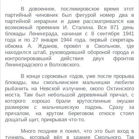
В довоенное, послекировское время этот
партийный чиновник был фигурой номер два в
партийной иерархии и даже рассматривался как
возможный преемник И. Сталина. Все 871 день
блокады Ленинграда, начиная с 8 сентября 1941
года и по 27 января 1944 года, первый секретарь
обкома А. Жданов, провёл в Смольном, где
находился штаб, руководивший обороной города и
контролировавший действия двух фронтов
Ленинградского и Волховского.
В конце сороковых годов, уже после прорыва
блокады, мы смольнинские мальчишки любили
рыбачить на Невской излучине, около Охтинского
моста. Там был небольшой деревянный причал, с
которого хорошо брали крутоспинные окушки
размером с мальчишескую ладонь. Сразу за
причалом, на крутом береговом откосе стоял
дощатый щит, прикрывая что-то.
Много позднее я понял, что это был вход в
туннель, который вёл в здание Смольного. Так