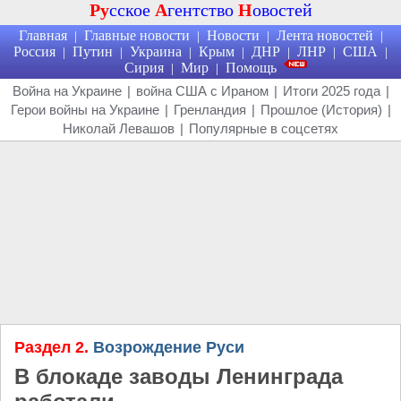
Ру
сское
А
гентство
Н
овостей
Главная
Главные новости
Новости
Лента новостей
|
|
|
|
Россия
Путин
Украина
Крым
ДНР
ЛНР
США
|
|
|
|
|
|
|
Сирия
Мир
Помощь
|
|
Война на Украине
|
война США с Ираном
|
Итоги 2025 года
|
Герои войны на Украине
|
Гренландия
|
Прошлое (История)
|
Николай Левашов
|
Популярные в соцсетях
Раздел 2.
Возрождение Руси
В блокаде заводы Ленинграда