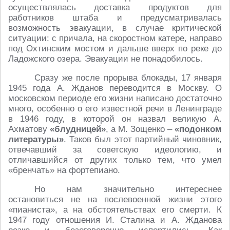
осуществлялась доставка продуктов для
работников штаба и предусматривалась
возможность эвакуации, в случае критической
ситуации: с причала, на скоростном катере, направо
под Охтинским мостом и дальше вверх по реке до
Ладожского озера. Эвакуации не понадобилось.
Сразу же после прорыва блокады, 17 января
1945 года А. Жданов переводится в Москву. О
московском периоде его жизни написано достаточно
много, особенно о его известной речи в Ленинграде
в 1946 году, в которой он назвал великую А.
Ахматову
«блудницей»
, а М. Зощенко –
«подонком
литературы»
. Таков был этот партийный чиновник,
отвечавший за советскую идеологию, и
отличавшийся от других только тем, что умел
«бренчать» на фортепиано.
Но нам значительно интереснее
остановиться не на послевоенной жизни этого
«пианиста», а на обстоятельствах его смерти. К
1947 году отношения И. Сталина и А. Жданова