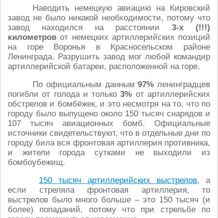
Наводить немецкую авиацию на Кировский
завод не было никакой необходимости, потому что
завод находился на расстоянии
3-х (!!!)
километров
от немецких артиллерийских позиций
на горе Воронья в Красносельском районе
Ленинграда. Разрушить завод мог любой командир
артиллерийской батареи, расположенной на горе.
По официальным данным
97%
ленинградцев
погибли от голода и только
3%
от артиллерийских
обстрелов и бомбёжек, и это несмотря на то, что по
городу было выпущено около 150 тысяч снарядов и
107 тысяч авиационных бомб. Официальные
источники свидетельствуют, что в отдельные дни по
городу била вся фронтовая артиллерия противника,
и жители города сутками не выходили из
бомбоубежищ.
150 тысяч артиллерийских выстрелов
, а
если стреляла фронтовая артиллерия, то
выстрелов было много больше – это 150 тысяч (и
более) попаданий, потому что при стрельбе по