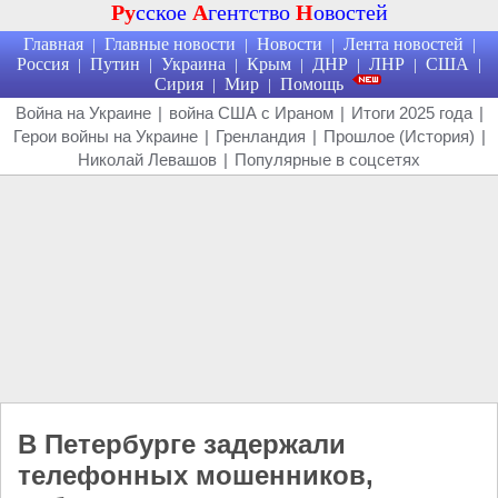
Ру
сское
А
гентство
Н
овостей
Главная
Главные новости
Новости
Лента новостей
|
|
|
|
Россия
Путин
Украина
Крым
ДНР
ЛНР
США
|
|
|
|
|
|
|
Сирия
Мир
Помощь
|
|
Война на Украине
|
война США с Ираном
|
Итоги 2025 года
|
Герои войны на Украине
|
Гренландия
|
Прошлое (История)
|
Николай Левашов
|
Популярные в соцсетях
В Петербурге задержали
телефонных мошенников,