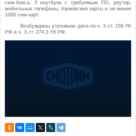
сим-бокса, 3 ноутбука с требуемым ПО, роутер,
мобильные телефоны, банковские карты и не менее
1000 сим-карт.
Возбуждены уголовное дела по ч. 3 ст. 159 УК
РФ и ч. 3 ст. 274.3 УК РФ.