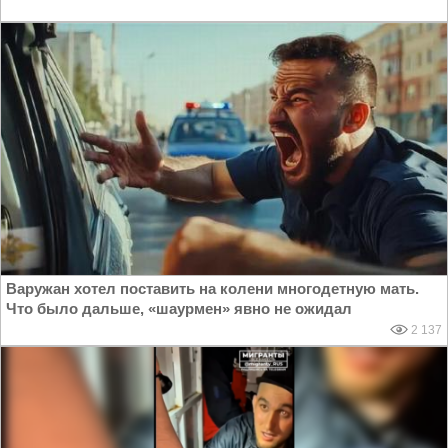
Варужан хотел поставить на колени многодетную мать.
Что было дальше, «шаурмен» явно не ожидал
2 137