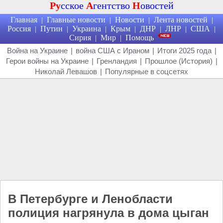
Ру
сское
А
гентство
Н
овостей
Главная
Главные новости
Новости
Лента новостей
|
|
|
|
Россия
Путин
Украина
Крым
ДНР
ЛНР
США
|
|
|
|
|
|
|
Сирия
Мир
Помощь
|
|
Война на Украине
|
война США с Ираном
|
Итоги 2025 года
|
Герои войны на Украине
|
Гренландия
|
Прошлое (История)
|
Николай Левашов
|
Популярные в соцсетях
В Петербурге и Ленобласти
полиция нагрянула в дома цыган