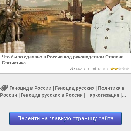
Что было сделано в России под руководством Сталина.
Статистика
442 319
18 707
Геноцид в России
|
Геноцид русских
|
Политика в
России
|
Геноцид русских в России
|
Наркотизация
|
Государственная Дума ФС РФ
|
Отравляющее
вещество
Перейти на главную страницу сайта