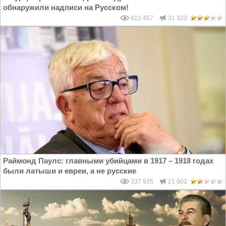
обнаружили надписи на Русском!
612 457
31 323
Раймонд Паулс: главными убийцами в 1917 – 1918 годах
были латыши и евреи, а не русские
337 935
21 903