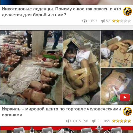
Никотиновые леденцы. Почему снюс так опасен и что
делается для борьбы с ним?
1 897
52
Израиль – мировой центр по торговле человеческими
органами
3 015 158
111 055