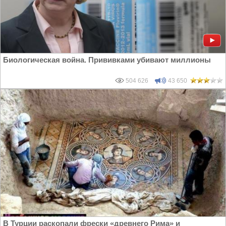
Биологическая война. Прививками убивают миллионы
504 626
43 650
В Турции раскопали фрески «древнего Рима» и