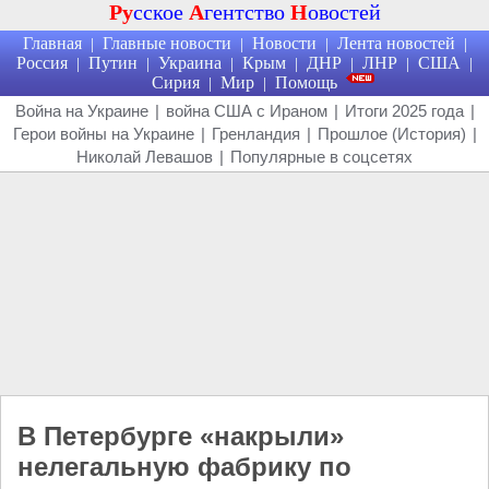
Ру
сское
А
гентство
Н
овостей
Главная
Главные новости
Новости
Лента новостей
|
|
|
|
Россия
Путин
Украина
Крым
ДНР
ЛНР
США
|
|
|
|
|
|
|
Сирия
Мир
Помощь
|
|
Война на Украине
|
война США с Ираном
|
Итоги 2025 года
|
Герои войны на Украине
|
Гренландия
|
Прошлое (История)
|
Николай Левашов
|
Популярные в соцсетях
В Петербурге «накрыли»
нелегальную фабрику по