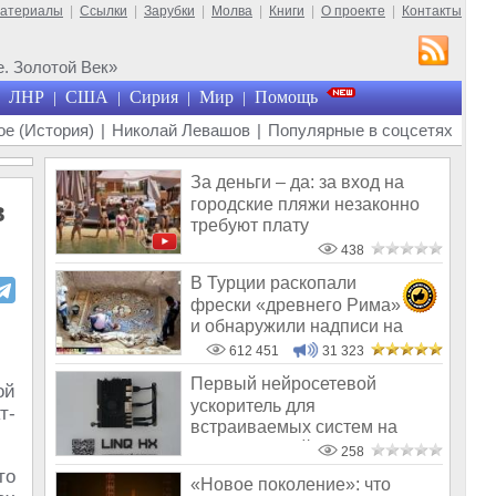
материалы
|
Ссылки
|
Зарубки
|
Молва
|
Книги
|
О проекте
|
Контакты
. Золотой Век»
ЛНР
США
Сирия
Мир
Помощь
|
|
|
|
е (История)
|
Николай Левашов
|
Популярные в соцсетях
За деньги – да: за вход на
городские пляжи незаконно
в
требуют плату
438
В Турции раскопали
фрески «древнего Рима»
и обнаружили надписи на
Русском!
612 451
31 323
Первый нейросетевой
ой
ускоритель для
т-
встраиваемых систем на
основе российского микроп
258
то
«Новое поколение»: что