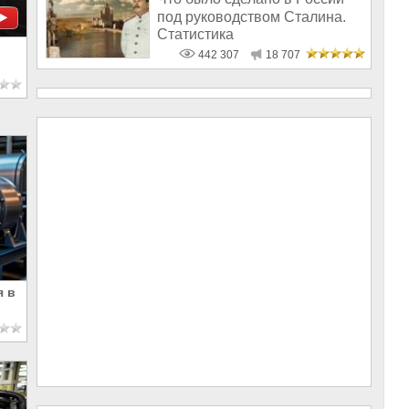
под руководством Сталина.
Статистика
442 307
18 707
я в