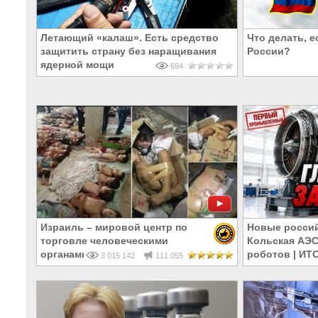
Летающий «калаш». Есть средство
Что делать, е
защитить страну без наращивания
России?
ядерной мощи
694
Израиль – мировой центр по
Новые россий
торговле человеческими
Кольская АЭС
органами
роботов | И
3 015 142
111 055