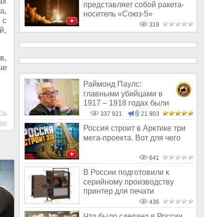
ах
представляет собой ракета-
а,
носитель «Союз-5»
 с
319
й,
в,
ые
Раймонд Паулс:
главными убийцами в
1917 – 1918 годах были
латыши и евреи, а не русс
ть
337 921
21 903
ик
Россия строит в Арктике три
мега-проекта. Вот для чего
641
В России подготовили к
серийному производству
принтер для печати
микросхем
436
Что было сделано в России