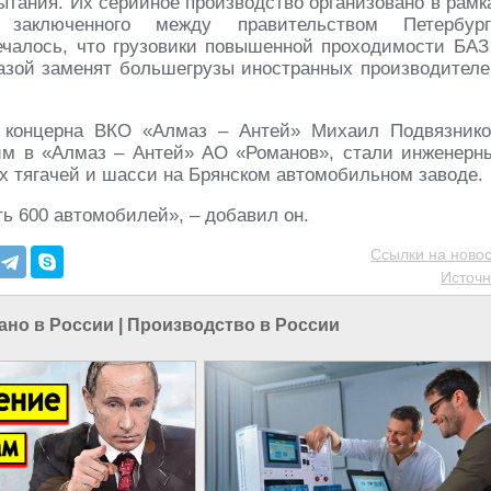
ытания. Их серийное производство организовано в рамк
, заключенного между правительством Петербург
чалось, что грузовики повышенной проходимости БАЗ
зой заменят большегрузы иностранных производителе
а концерна ВКО «Алмаз – Антей» Михаил Подвязнико
им в «Алмаз – Антей» АО «Романов», стали инженерн
 тягачей и шасси на Брянском автомобильном заводе.
 600 автомобилей», – добавил он.
Ссылки на новос
Источн
ано в России
|
Производство в России