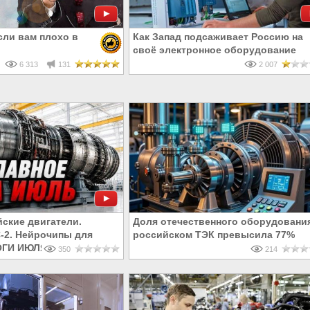
сли вам плохо в
Как Запад подсаживает Россию на
своё электронное оборудование
6 313
131
2 007
ские двигатели.
Доля отечественного оборудовани
-2. Нейрочипы для
российском ТЭК превысила 77%
ТОГИ ИЮЛЯ
350
214