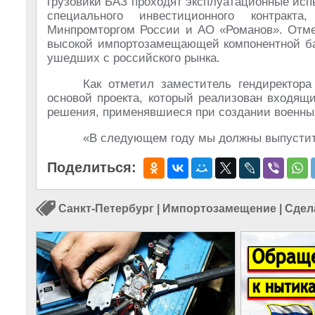
грузовики БАЗ проходят эксплуатационные исп
специального инвестиционного контракта
Минпромторгом России и АО «Романов». Отме
высокой импортозамещающей компонентной ба
ушедших с российского рынка.
Как отметил заместитель гендиректор
основой проекта, который реализован входящ
решения, применявшиеся при создании военных
«В следующем году мы должны выпустить
Поделиться:
Санкт-Петербург
|
Импортозамещение
|
Сдел