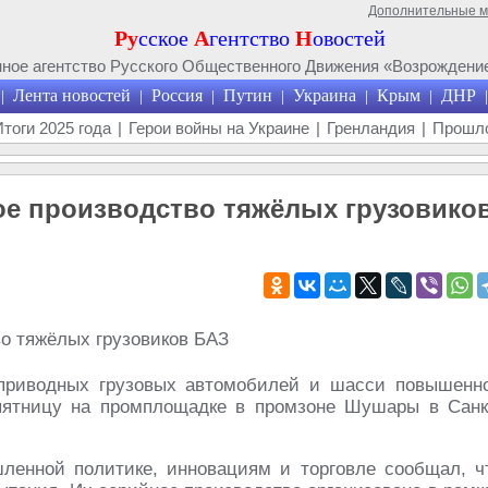
Дополнительные 
Ру
сское
А
гентство
Н
овостей
ое агентство Русского Общественного Движения «Возрождение
Лента новостей
Россия
Путин
Украина
Крым
ДНР
|
|
|
|
|
|
|
Итоги 2025 года
|
Герои войны на Украине
|
Гренландия
|
Прошло
ое производство тяжёлых грузовико
приводных грузовых автомобилей и шасси повышенн
пятницу на промплощадке в промзоне Шушары в Санк
шленной политике, инновациям и торговле сообщал, ч