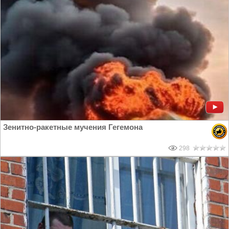
Зенитно-ракетные мучения Гегемона
298