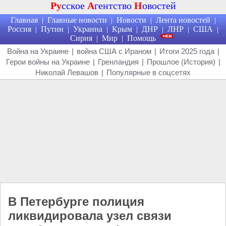
Ру
сское
А
гентство
Н
овостей
Главная
Главные новости
Новости
Лента новостей
|
|
|
|
Россия
Путин
Украина
Крым
ДНР
ЛНР
США
|
|
|
|
|
|
|
Сирия
Мир
Помощь
|
|
Война на Украине
|
война США с Ираном
|
Итоги 2025 года
|
Герои войны на Украине
|
Гренландия
|
Прошлое (История)
|
Николай Левашов
|
Популярные в соцсетях
В Петербурге полиция
ликвидировала узел связи