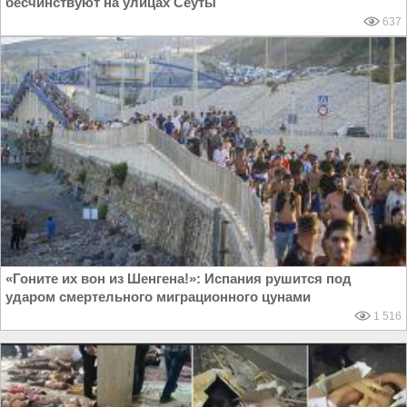
бесчинствуют на улицах Сеуты
637
«Гоните их вон из Шенгена!»: Испания рушится под
ударом смертельного миграционного цунами
1 516