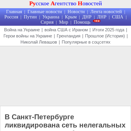
Ру
сское
А
гентство
Н
овостей
Главная
Главные новости
Новости
Лента новостей
|
|
|
|
Россия
Путин
Украина
Крым
ДНР
ЛНР
США
|
|
|
|
|
|
|
Сирия
Мир
Помощь
|
|
Война на Украине
|
война США с Ираном
|
Итоги 2025 года
|
Герои войны на Украине
|
Гренландия
|
Прошлое (История)
|
Николай Левашов
|
Популярные в соцсетях
В Санкт-Петербурге
ликвидирована сеть нелегальных