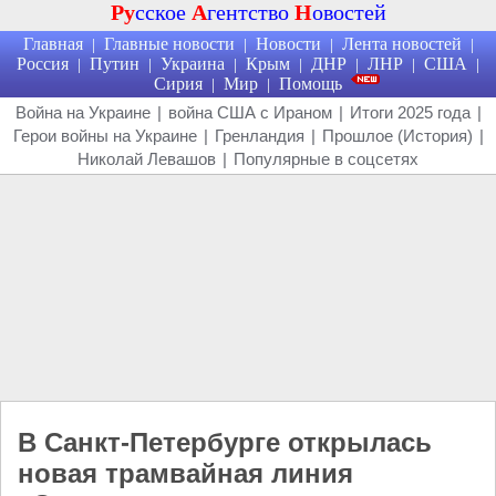
Ру
сское
А
гентство
Н
овостей
Главная
Главные новости
Новости
Лента новостей
|
|
|
|
Россия
Путин
Украина
Крым
ДНР
ЛНР
США
|
|
|
|
|
|
|
Сирия
Мир
Помощь
|
|
Война на Украине
|
война США с Ираном
|
Итоги 2025 года
|
Герои войны на Украине
|
Гренландия
|
Прошлое (История)
|
Николай Левашов
|
Популярные в соцсетях
В Санкт-Петербурге открылась
новая трамвайная линия