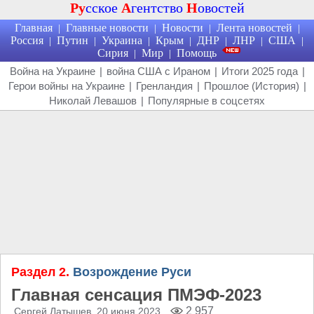
Ру
сское
А
гентство
Н
овостей
Главная
Главные новости
Новости
Лента новостей
|
|
|
|
Россия
Путин
Украина
Крым
ДНР
ЛНР
США
|
|
|
|
|
|
|
Сирия
Мир
Помощь
|
|
Война на Украине
|
война США с Ираном
|
Итоги 2025 года
|
Герои войны на Украине
|
Гренландия
|
Прошлое (История)
|
Николай Левашов
|
Популярные в соцсетях
Раздел 2.
Возрождение Руси
Главная сенсация ПМЭФ-2023
2 957
Сергей Латышев
, 20 июня 2023