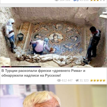
504 599
43 650
В Турции раскопали фрески «древнего Рима» и
обнаружили надписи на Русском!
612 447
31 323