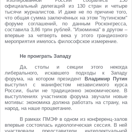
"изолированной" России собрались 150
официальный делегаций из 130 стран и четыре
тысячи журналистов. И даже не по причине того,
что общая сумма заключённых на этом "путинском"
форуме соглашений, по данным Росконгресса,
составила 3,86 трлн рублей. "Изюминка" в другом –
впервые за четверть века у этого грандиозного
мероприятия имелось философское измерение.
Не проиграть Западу
Да, столы и секции этого некогда
либерального, искавшего подходы к Западу
форума, на котором президент
Владимир Путин
выступил с манифестом независимого курса
России, были не традиционно экономические. В
выступлениях участников форума звучали новые
мотивы: экономика должна работать на страну, на
народ, на наше процветание.
В рамках ПМЭФ в одном из конференц-залов
впервые состоялась идеологическая сессия. В ней
участвовали представители интеллектуальной