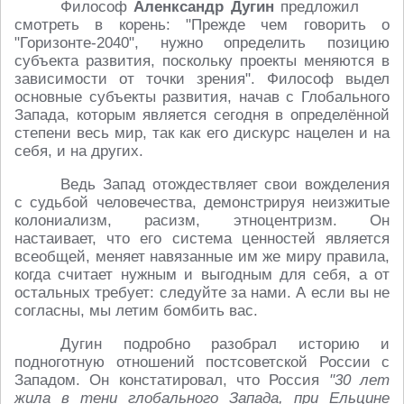
Философ
Аленксандр Дугин
предложил
смотреть в корень: "Прежде чем говорить о
"Горизонте-2040", нужно определить позицию
субъекта развития, поскольку проекты меняются в
зависимости от точки зрения". Философ выдел
основные субъекты развития, начав с Глобального
Запада, которым является сегодня в определённой
степени весь мир, так как его дискурс нацелен и на
себя, и на других.
Ведь Запад отождествляет свои вожделения
с судьбой человечества, демонстрируя неизжитые
колониализм, расизм, этноцентризм. Он
настаивает, что его система ценностей является
всеобщей, меняет навязанные им же миру правила,
когда считает нужным и выгодным для себя, а от
остальных требует: следуйте за нами. А если вы не
согласны, мы летим бомбить вас.
Дугин подробно разобрал историю и
подноготную отношений постсоветской России с
Западом. Он констатировал, что Россия
"30 лет
жила в тени глобального Запада, при Ельцине