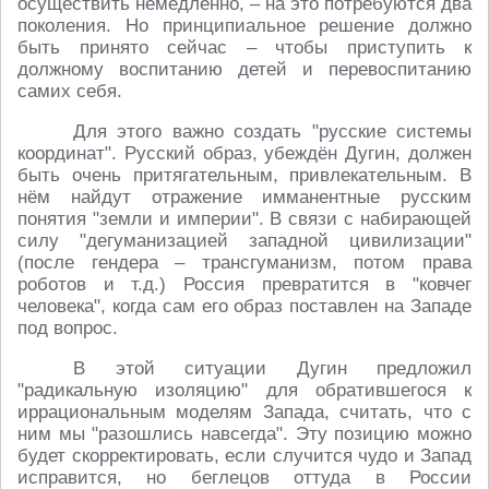
осуществить немедленно, – на это потребуются два
поколения. Но принципиальное решение должно
быть принято сейчас – чтобы приступить к
должному воспитанию детей и перевоспитанию
самих себя.
Для этого важно создать "русские системы
координат". Русский образ, убеждён Дугин, должен
быть очень притягательным, привлекательным. В
нём найдут отражение имманентные русским
понятия "земли и империи". В связи с набирающей
силу "дегуманизацией западной цивилизации"
(после гендера – трансгуманизм, потом права
роботов и т.д.) Россия превратится в "ковчег
человека", когда сам его образ поставлен на Западе
под вопрос.
В этой ситуации Дугин предложил
"радикальную изоляцию" для обратившегося к
иррациональным моделям Запада, считать, что с
ним мы "разошлись навсегда". Эту позицию можно
будет скорректировать, если случится чудо и Запад
исправится, но беглецов оттуда в России