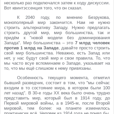
несколько раз подключался затем к ходу дискуссии.
Вот квинтэссенция того, что он сказал.
К 2040 году, по мнению Безрукова,
монополярный мир закончится. Нам не нужно
строить альтернативу Западу. Нужно предлагать
строить другой мир, мир большинства, так и
придём к "новой модели без доминирования
Запада". Мир большинства – это
7 млрд человек
против 1 млрд на Западе
, давайте просто строить
свой мир большинства. Неважно, есть Запад или
нет, у нас будут свой мир и свои правила. То, что
мы часто всуе вспоминаем о Западе, указывает на
то, что мы ещё слишком к нему привязаны.
Особенность текущего момента, отметил
бывший разведчик, состоит в том, что "мы сейчас
входим в то состояние мира, в котором были 100
лет назад". В 30-е годы ХХ века было очень трудно
представить мир, который был в 1914 году, до
Первой мировой войны, а в 1945-м, после Второй
мировой, тем более: на планете изменилось
практически всё. Человек из 1914 года не понял бы,