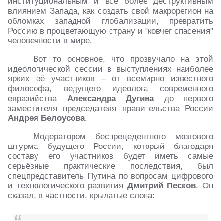
институциональным и всё более деструктивным
влиянием Запада, как создать свой макрорегион на
обломках западной глобализации, превратить
Россию в процветающую страну и "ковчег спасения"
человечности в мире.
Вот то основное, что прозвучало на этой
идеологической сессии в выступлениях наиболее
ярких её участников – от всемирно известного
философа, ведущего идеолога современного
евразийства
Александра Дугина
до первого
заместителя председателя правительства России
Андрея Белоусова
.
Модератором беспрецедентного мозгового
штурма будущего России, который благодаря
составу его участников будет иметь самые
серьёзные практические последствия, был
спецпредставитель Путина по вопросам цифрового
и технологического развития
Дмитрий Песков
. Он
сказал, в частности, крылатые слова: