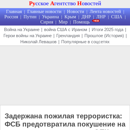
Ру
сское
А
гентство
Н
овостей
Главная
Главные новости
Новости
Лента новостей
|
|
|
|
Россия
Путин
Украина
Крым
ДНР
ЛНР
США
|
|
|
|
|
|
|
Сирия
Мир
Помощь
|
|
Война на Украине
|
война США с Ираном
|
Итоги 2025 года
|
Герои войны на Украине
|
Гренландия
|
Прошлое (История)
|
Николай Левашов
|
Популярные в соцсетях
Задержана пожилая террористка:
ФСБ предотвратила покушение на