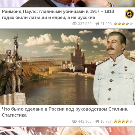
Раймонд Паулс: главными убийцами в 1917 – 1918
годах были латыши и евреи, а не русские
337 920
21 903
Что было сделано в России под руководством Сталина.
Статистика
442 305
18 707