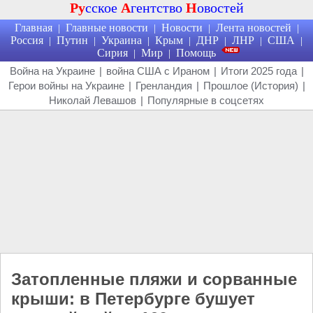
Ру
сское
А
гентство
Н
овостей
Главная
Главные новости
Новости
Лента новостей
|
|
|
|
Россия
Путин
Украина
Крым
ДНР
ЛНР
США
|
|
|
|
|
|
|
Сирия
Мир
Помощь
|
|
Война на Украине
|
война США с Ираном
|
Итоги 2025 года
|
Герои войны на Украине
|
Гренландия
|
Прошлое (История)
|
Николай Левашов
|
Популярные в соцсетях
Затопленные пляжи и сорванные
крыши: в Петербурге бушует