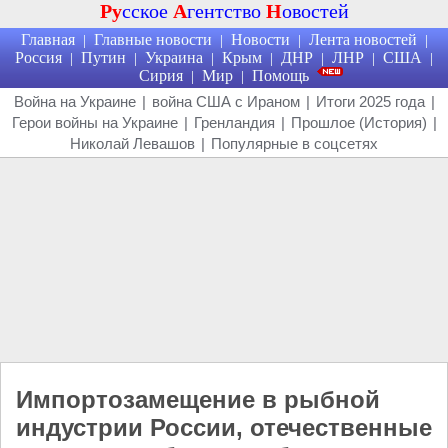
Ру
сское
А
гентство
Н
овостей
Главная
Главные новости
Новости
Лента новостей
|
|
|
|
Россия
Путин
Украина
Крым
ДНР
ЛНР
США
|
|
|
|
|
|
|
Сирия
Мир
Помощь
|
|
Война на Украине
|
война США с Ираном
|
Итоги 2025 года
|
Герои войны на Украине
|
Гренландия
|
Прошлое (История)
|
Николай Левашов
|
Популярные в соцсетях
Импортозамещение в рыбной
индустрии России, отечественные