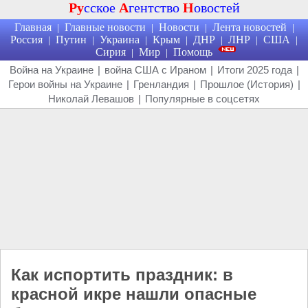
Ру
сское
А
гентство
Н
овостей
Главная
Главные новости
Новости
Лента новостей
|
|
|
|
Россия
Путин
Украина
Крым
ДНР
ЛНР
США
|
|
|
|
|
|
|
Сирия
Мир
Помощь
|
|
Война на Украине
|
война США с Ираном
|
Итоги 2025 года
|
Герои войны на Украине
|
Гренландия
|
Прошлое (История)
|
Николай Левашов
|
Популярные в соцсетях
Как испортить праздник: в
красной икре нашли опасные