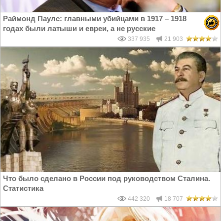
Раймонд Паулс: главными убийцами в 1917 – 1918
годах были латыши и евреи, а не русские
337 935
21 903
Что было сделано в России под руководством Сталина.
Статистика
442 320
18 707