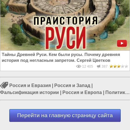
Тайны Древней Руси. Кем были русы. Почему древняя
история под негласным запретом. Сергей Цветков
12 405
387
Россия и Евразия
|
Россия и Запад
|
Фальсификация истории
|
Россия и Европа
|
Политика
в России
|
Власть в РФ
|
СССР и Россия
Перейти на главную страницу сайта