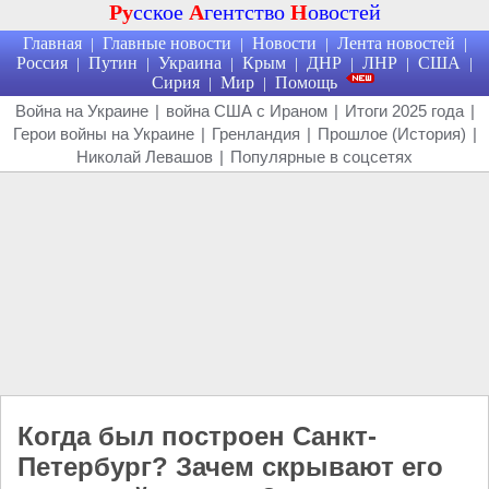
Ру
сское
А
гентство
Н
овостей
Главная
Главные новости
Новости
Лента новостей
|
|
|
|
Россия
Путин
Украина
Крым
ДНР
ЛНР
США
|
|
|
|
|
|
|
Сирия
Мир
Помощь
|
|
Война на Украине
|
война США с Ираном
|
Итоги 2025 года
|
Герои войны на Украине
|
Гренландия
|
Прошлое (История)
|
Николай Левашов
|
Популярные в соцсетях
Когда был построен Санкт-
Петербург? Зачем скрывают его