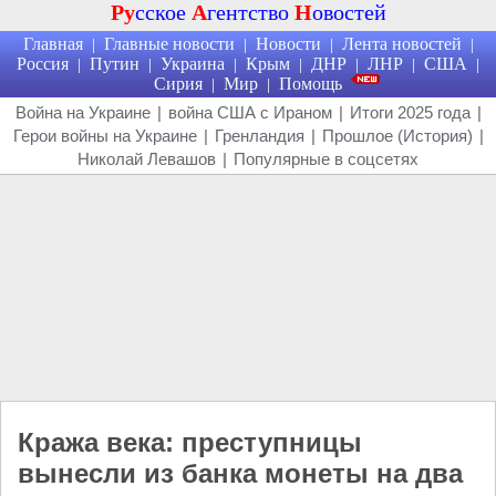
Ру
сское
А
гентство
Н
овостей
Главная
Главные новости
Новости
Лента новостей
|
|
|
|
Россия
Путин
Украина
Крым
ДНР
ЛНР
США
|
|
|
|
|
|
|
Сирия
Мир
Помощь
|
|
Война на Украине
|
война США с Ираном
|
Итоги 2025 года
|
Герои войны на Украине
|
Гренландия
|
Прошлое (История)
|
Николай Левашов
|
Популярные в соцсетях
Кража века: преступницы
вынесли из банка монеты на два