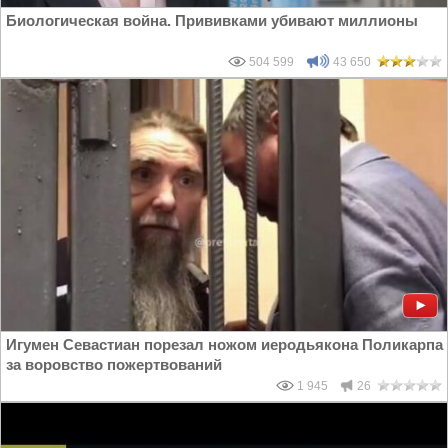
Биологическая война. Прививками убивают миллионы
504 599
43 650
Игумен Севастиан порезал ножом иеродьякона Поликарпа
за воровство пожертвований
1 945
26