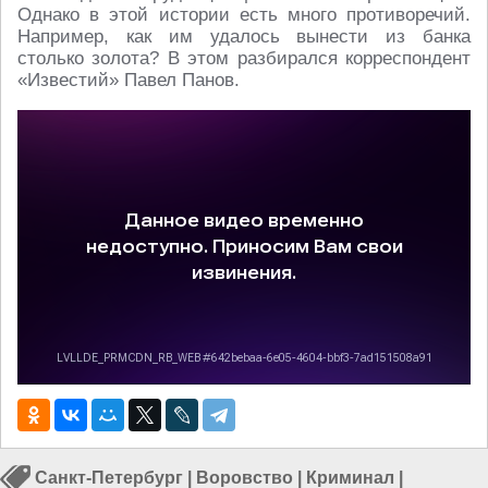
Однако в этой истории есть много противоречий.
Например, как им удалось вынести из банка
столько золота? В этом разбирался корреспондент
«Известий» Павел Панов.
Санкт-Петербург
|
Воровство
|
Криминал
|