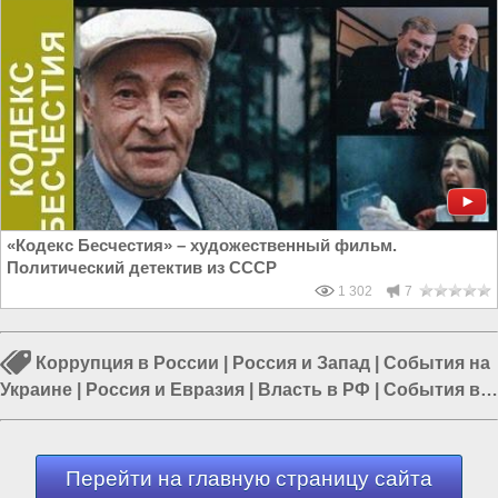
«Кодекс Бесчестия» – художественный фильм.
Политический детектив из СССР
1 302
7
Коррупция в России
|
Россия и Запад
|
События на
Украине
|
Россия и Евразия
|
Власть в РФ
|
События в
Европе
|
Россия и Европа
Перейти на главную страницу сайта