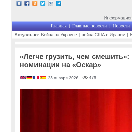
Информационн
Главная
Главные новости
Новости
|
|
Актуально:
Война на Украине
|
война США с Ираном
|
«Легче грузить, чем смешить»
номинации на «Оскар»
476
23 января 2026