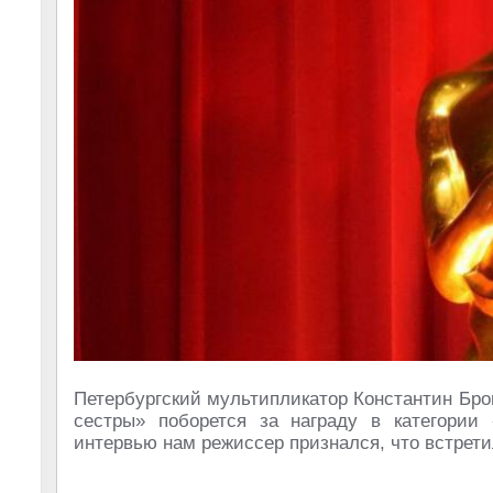
Петербургский мультипликатор Константин Брон
сестры» поборется за награду в категори
интервью нам режиссер признался, что встрети