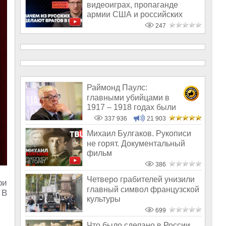
видеоиграх, пропаганде
армии США и российских
разработчиках
247
Раймонд Паулс:
главными убийцами в
1917 – 1918 годах были
латыши и евреи, а не русс
337 936
21 903
Михаил Булгаков. Рукописи
не горят. Документальный
фильм
386
Четверо грабителей унизили
ри
главный символ французской
 В
культуры
699
Что было сделано в России