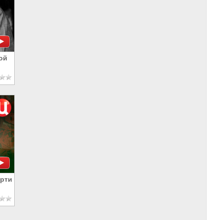
ой
ерти