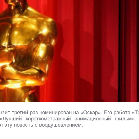
зит третий раз номинирован на «Оскар». Его работа «Т
и «Лучший короткометражный анимационный фильм».
л эту новость с воодушевлением.