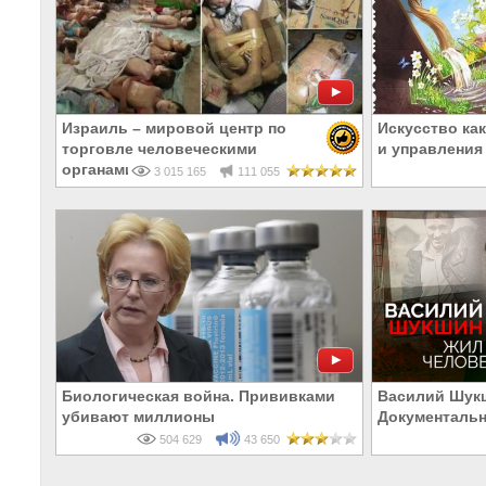
Израиль – мировой центр по
Искусство ка
торговле человеческими
и управлени
органами
3 015 165
111 055
Биологическая война. Прививками
Василий Шукш
убивают миллионы
Документаль
504 629
43 650