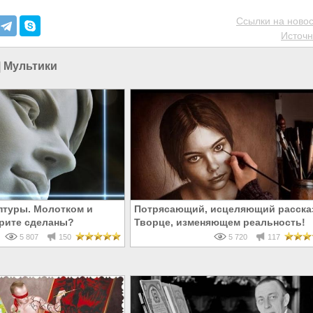
Ссылки на новос
Источн
|
Мультики
туры. Молотком и
Потрясающий, исцеляющий расска
рите сделаны?
Творце, изменяющем реальность!
5 807
150
5 720
117