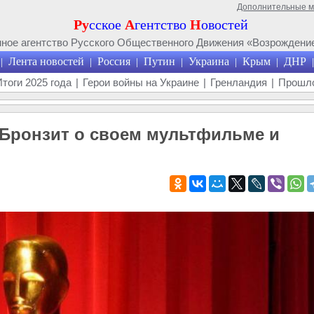
Дополнительные 
Ру
сское
А
гентство
Н
овостей
ое агентство Русского Общественного Движения «Возрождение
Лента новостей
Россия
Путин
Украина
Крым
ДНР
|
|
|
|
|
|
|
Итоги 2025 года
|
Герои войны на Украине
|
Гренландия
|
Прошло
: Бронзит о своем мультфильме и