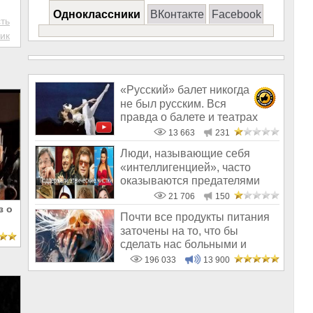
Одноклассники
ВКонтакте
Facebook
ть
ик
«Русский» балет никогда
не был русским. Вся
правда о балете и театрах
13 663
231
Люди, называющие себя
«интеллигенцией», часто
оказываются предателями
21 706
150
з о
Почти все продукты питания
заточены на то, что бы
сделать нас больными и
бесплодным
196 033
13 900