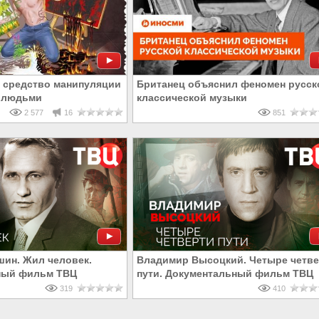
к средство манипуляции
Британец объяснил феномен русск
я людьми
классической музыки
2 577
16
851
ин. Жил человек.
Владимир Высоцкий. Четыре четв
ный фильм ТВЦ
пути. Документальный фильм ТВЦ
319
410