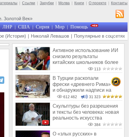
материалы
|
Ссылки
|
Зарубки
|
Молва
|
Книги
|
О проекте
|
Контакты
. Золотой Век»
ЛНР
США
Сирия
Мир
Помощь
|
|
|
|
е (История)
|
Николай Левашов
|
Популярные в соцсетях
Активное использование ИИ
снизило результаты
китайских школьников более
чем на 20%
113
В Турции раскопали
фрески «древнего Рима»
и обнаружили надписи на
Русском!
612 462
31 323
Скульптуры без разрешения
и тексты без человека: новая
реальность искусства
384
О «злых русских» в