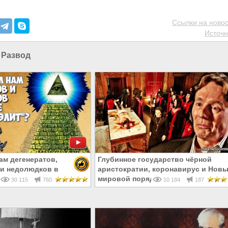
Ссылки на новос
Источн
|
Развод
ам дегенератов,
Глубинное государство чёрной
и недолюдков в
аристократии, коронавирус и Нов
ит»?
мировой порядок. Часть 1
30 115
760
10 184
187