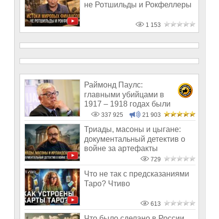
не Ротшильды и Рокфеллеры
1 153
Раймонд Паулс:
главными убийцами в
1917 – 1918 годах были
латыши и евреи, а не русс
337 925
21 903
Триады, масоны и цыгане:
документальный детектив о
войне за артефакты
729
Что не так с предсказаниями
Таро? Чтиво
613
Что было сделано в России