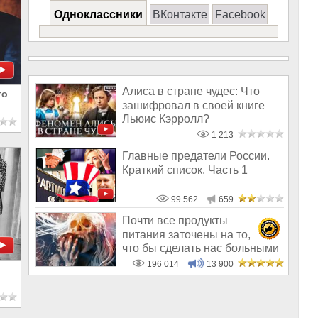
Одноклассники
ВКонтакте
Facebook
Алиса в стране чудес: Что
го
зашифровал в своей книге
Льюис Кэрролл?
1 213
Главные предатели России.
Краткий список. Часть 1
99 562
659
Почти все продукты
питания заточены на то,
что бы сделать нас больными
и бесплодным
196 014
13 900