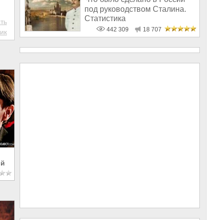
под руководством Сталина.
Статистика
ть
442 309
18 707
ик
ый