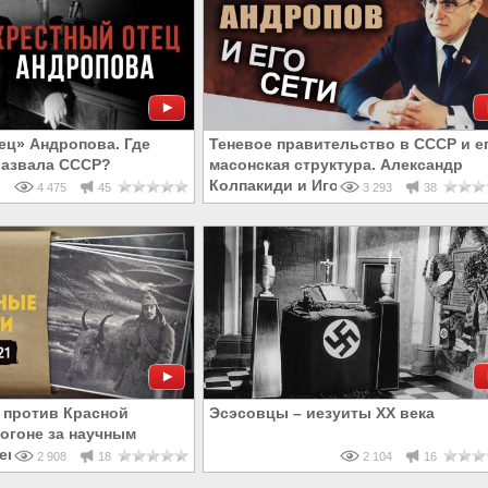
ец» Андропова. Где
Теневое правительство в СССР и е
развала СССР?
масонская структура. Александр
Колпакиди и Игорь Шишкин
4 475
45
3 293
38
 против Красной
Эсэсовцы – иезуиты XX века
огоне за научным
евней цивилизации
2 908
18
2 104
16