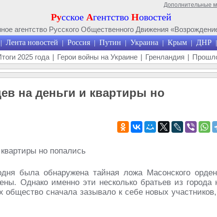
Дополнительные 
Ру
сское
А
гентство
Н
овостей
ое агентство Русского Общественного Движения «Возрождение
Лента новостей
Россия
Путин
Украина
Крым
ДНР
|
|
|
|
|
|
|
Итоги 2025 года
|
Герои войны на Украине
|
Гренландия
|
Прошло
в на деньги и квартиры но
годня была обнаружена тайная ложа Масонского орден
ены. Однако именно эти несколько братьев из города 
их общество сначала зазывало к себе новых участников,