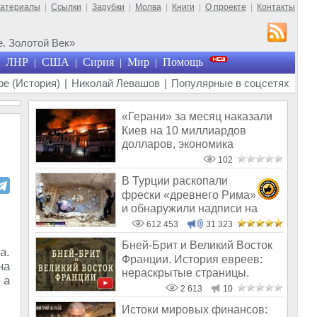
материалы
|
Ссылки
|
Зарубки
|
Молва
|
Книги
|
О проекте
|
Контакты
. Золотой Век»
ЛНР
США
Сирия
Мир
Помощь
|
|
|
|
е (История)
|
Николай Левашов
|
Популярные в соцсетях
«Герани» за месяц наказали
Киев на 10 миллиардов
долларов, экономика
Украины обнуля
102
В Турции раскопали
фрески «древнего Рима»
и обнаружили надписи на
Русском!
612 453
31 323
Бней-Брит и Великий Восток
а.
Франции. История евреев:
на
нераскрытые страницы.
 а
Константи
2 613
10
Истоки мировых финансов: