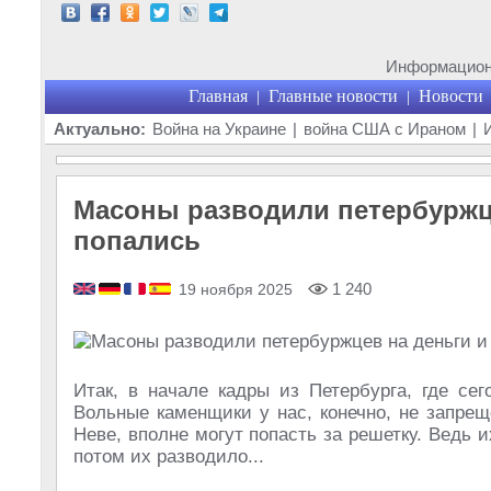
Информационн
Главная
Главные новости
Новости
|
|
Актуально:
Война на Украине
|
война США с Ираном
|
Масоны разводили петербуржце
попались
1 240
19 ноября 2025
Итак, в начале кадры из Петербурга, где се
Вольные каменщики у нас, конечно, не запрещ
Неве, вполне могут попасть за решетку. Ведь 
потом их разводило...