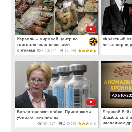
Израиль – мировой центр по
«Крёстный от
торговле человеческими
лежат корни 
органами
3 015 147
111 055
Биологическая война. Прививками
Ледяной Рейх
убивают миллионы
Шамбалы. В п
наследием др
504 617
43 650