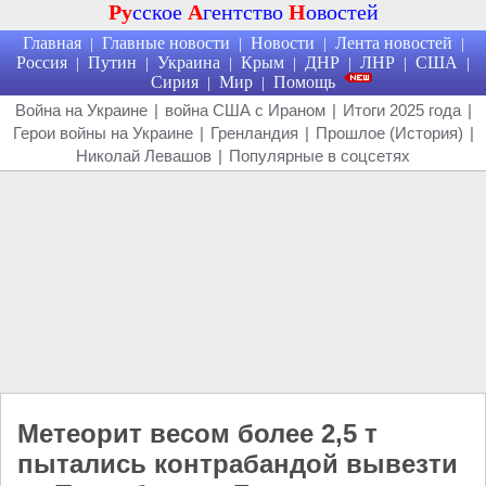
Ру
сское
А
гентство
Н
овостей
Главная
Главные новости
Новости
Лента новостей
|
|
|
|
Россия
Путин
Украина
Крым
ДНР
ЛНР
США
|
|
|
|
|
|
|
Сирия
Мир
Помощь
|
|
Война на Украине
|
война США с Ираном
|
Итоги 2025 года
|
Герои войны на Украине
|
Гренландия
|
Прошлое (История)
|
Николай Левашов
|
Популярные в соцсетях
Метеорит весом более 2,5 т
пытались контрабандой вывезти