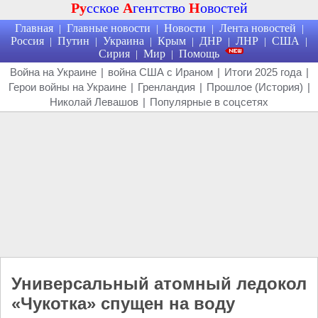
Ру
сское
А
гентство
Н
овостей
Главная
Главные новости
Новости
Лента новостей
|
|
|
|
Россия
Путин
Украина
Крым
ДНР
ЛНР
США
|
|
|
|
|
|
|
Сирия
Мир
Помощь
|
|
Война на Украине
|
война США с Ираном
|
Итоги 2025 года
|
Герои войны на Украине
|
Гренландия
|
Прошлое (История)
|
Николай Левашов
|
Популярные в соцсетях
Универсальный атомный ледокол
«Чукотка» спущен на воду