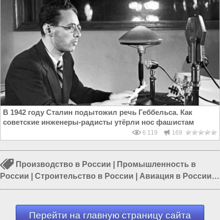
В 1942 году Сталин подытожил речь Геббельса. Как
советские инженеры-радисты утёрли нос фашистам
6 119
169
Производство в России
|
Промышленность в
России
|
Строительство в России
|
Авиация в России
|
Перевооружение армии России
|
Россия и Евразия
|
Россия и Запад
Перейти на главную страницу сайта