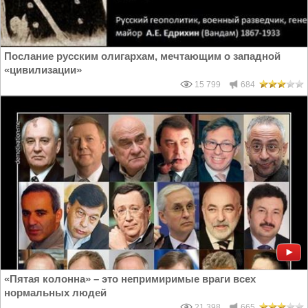
Послание русским олигархам, мечтающим о западной
«цивилизации»
15 799
684
«Пятая колонна» – это непримиримые враги всех
нормальных людей
21 398
665