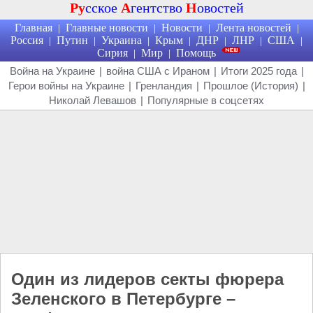
Ру
сское
А
гентство
Н
овостей
Главная
Главные новости
Новости
Лента новостей
|
|
|
|
Россия
Путин
Украина
Крым
ДНР
ЛНР
США
|
|
|
|
|
|
|
Сирия
Мир
Помощь
|
|
Война на Украине
|
война США с Ираном
|
Итоги 2025 года
|
Герои войны на Украине
|
Гренландия
|
Прошлое (История)
|
Николай Левашов
|
Популярные в соцсетях
Один из лидеров секты фюрера
Зеленского в Петербурге –