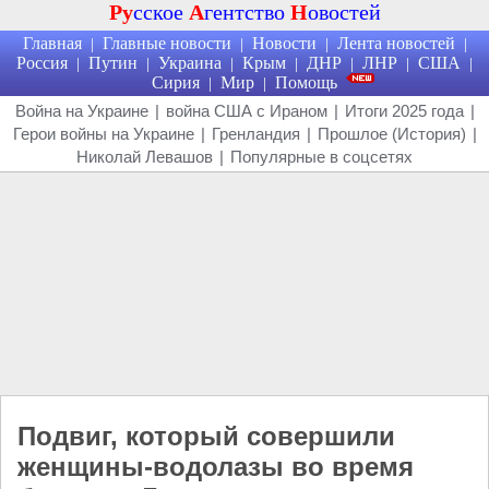
Ру
сское
А
гентство
Н
овостей
Главная
Главные новости
Новости
Лента новостей
|
|
|
|
Россия
Путин
Украина
Крым
ДНР
ЛНР
США
|
|
|
|
|
|
|
Сирия
Мир
Помощь
|
|
Война на Украине
|
война США с Ираном
|
Итоги 2025 года
|
Герои войны на Украине
|
Гренландия
|
Прошлое (История)
|
Николай Левашов
|
Популярные в соцсетях
Подвиг, который совершили
женщины-водолазы во время