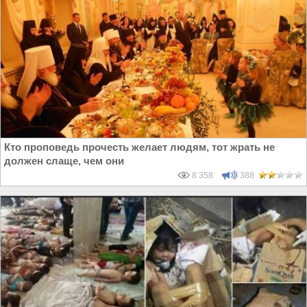
Кто проповедь прочесть желает людям, тот жрать не
должен слаще, чем они
8 358
388