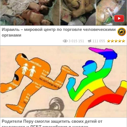
Израиль – мировой центр по торговле человеческими
органами
3 015 151
111 055
Родители Перу смогли защитить своих детей от
гендерного и ЛГБТ мракобесия в школах