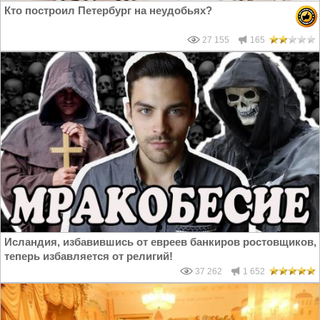
Кто построил Петербург на неудобьях?
27 155
165
Исландия, избавившись от евреев банкиров ростовщиков,
теперь избавляется от религий!
37 262
1 652