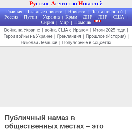
Ру
сское
А
гентство
Н
овостей
Главная
Главные новости
Новости
Лента новостей
|
|
|
|
Россия
Путин
Украина
Крым
ДНР
ЛНР
США
|
|
|
|
|
|
|
Сирия
Мир
Помощь
|
|
Война на Украине
|
война США с Ираном
|
Итоги 2025 года
|
Герои войны на Украине
|
Гренландия
|
Прошлое (История)
|
Николай Левашов
|
Популярные в соцсетях
Публичный намаз в
общественных местах – это