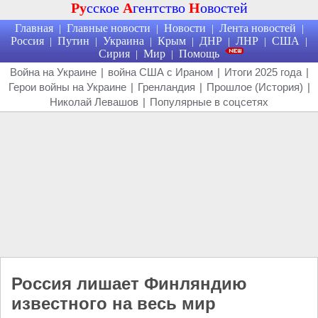
Ру
сское
А
гентство
Н
овостей
Главная
Главные новости
Новости
Лента новостей
|
|
|
|
Россия
Путин
Украина
Крым
ДНР
ЛНР
США
|
|
|
|
|
|
|
Сирия
Мир
Помощь
|
|
Война на Украине
|
война США с Ираном
|
Итоги 2025 года
|
Герои войны на Украине
|
Гренландия
|
Прошлое (История)
|
Николай Левашов
|
Популярные в соцсетях
Россия лишает Финляндию
известного на весь мир