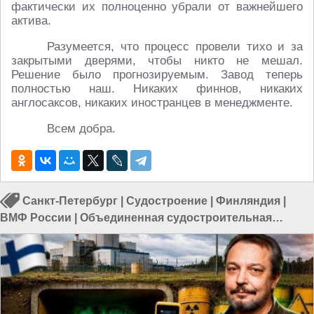
фактически их полноценно убрали от важнейшего
актива.
Разумеется, что процесс провели тихо и за
закрытыми дверями, чтобы никто не мешал.
Решение было прогнозируемым. Завод теперь
полностью наш. Никаких финнов, никаких
англосаксов, никаких иностранцев в менеджменте.
Всем добра.
Санкт-Петербург
|
Судостроение
|
Финляндия
|
ВМФ России
|
Объединенная судостроительная
корпорация
|
Санкции России
|
Ответный удар России