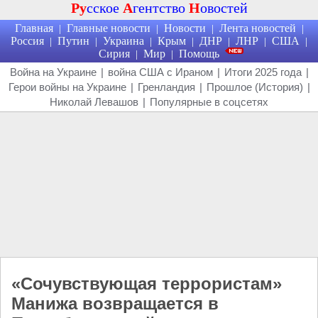
Ру
сское
А
гентство
Н
овостей
Главная
Главные новости
Новости
Лента новостей
|
|
|
|
Россия
Путин
Украина
Крым
ДНР
ЛНР
США
|
|
|
|
|
|
|
Сирия
Мир
Помощь
|
|
Война на Украине
|
война США с Ираном
|
Итоги 2025 года
|
Герои войны на Украине
|
Гренландия
|
Прошлое (История)
|
Николай Левашов
|
Популярные в соцсетях
«Сочувствующая террористам»
Манижа возвращается в