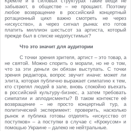
Кремле и в силовых структурах такие вещи не
забывают, в обществе – не прощают. Поэтому
любое возвращение в российский концертный
ротационный цикл важно смотреть не через
«искусство», а через сигнал рынка: кто готов
платить миллион шестьсот за артиста, который
прежде был в списке недопустимых?
Что это значит для аудитории
С точки зрения зрителя, артист – это товар, а
не святой. Можно спорить о морали, но не о том,
что за эти деньги он обязан выступать. С точки
зрения редактора, вопрос звучит иначе: может ли
элита, которая публично выражает симпатию к тем,
кто стрелял людей в зале, вновь спокойно въехать
в российский культуру‑бизнес, а затем требовать
симпатии и аплодисменты? В таком контексте её
возвращение – не просто концертный тур, а
политический эксперимент: проверить, насколько
рынок и публика готовы отделять «искусство от
поступков» – а поступки в случае с «Крокусом» и
помощью Украине – далеко не нейтральные.