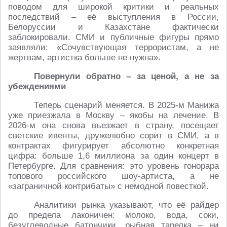
поводом для широкой критики и реальных
последствий – её выступления в России,
Белоруссии и Казахстане фактически
заблокировали. СМИ и публичные фигуры прямо
заявляли: «Сочувствующая террористам, а не
жертвам, артистка больше не нужна».
Повернули обратно – за ценой, а не за
убеждениями
Теперь сценарий меняется. В 2025‑м Манижа
уже приезжала в Москву – якобы на лечение. В
2026‑м она снова въезжает в страну, посещает
светские ивенты, дружелюбно сорит в СМИ, а в
контрактах фигурирует абсолютно конкретная
цифра: больше 1,6 миллиона за один концерт в
Петербурге. Для сравнения: это уровень гонорара
топового российского шоу‑артиста, а не
«заграничной контрибаты» с немодной повесткой.
Аналитики рынка указывают, что её райдер
до предела лаконичен: молоко, вода, соки,
безуглеводные батончики, рыбная тарелка – ни