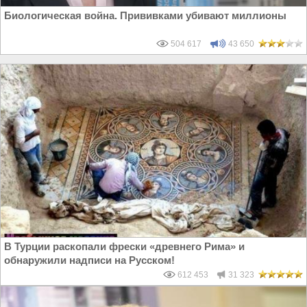
Биологическая война. Прививками убивают миллионы
504 617
43 650
В Турции раскопали фрески «древнего Рима» и
обнаружили надписи на Русском!
612 453
31 323