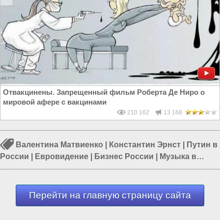
Отвакцинены. Запрещенный фильм Роберта Де Ниро о
мировой афере с вакцинами
210 162
13 168
Валентина Матвиенко
|
Константин Эрнст
|
Путин в
России
|
Евровидение
|
Бизнес России
|
Музыка в
России
|
Власть в РФ
Перейти на главную страницу сайта