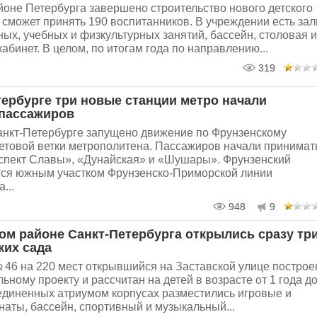
йоне Петербурга завершено строительство нового детского
 сможет принять 190 воспитанников. В учреждении есть за
ых, учебных и физкультурных занятий, бассейн, столовая и
абинет. В целом, по итогам года по направлению...
319
тербурге три новые станции метро начали
пассажиров
Санкт-Петербурге запущено движение по Фрунзенскому
етовой ветки метрополитена. Пассажиров начали принимат
спект Славы», «Дунайская» и «Шушары». Фрунзенский
тся южным участком Фрунзенско-Приморской линии
...
948
9
ом районе Санкт-Петербурга открылись сразу тр
ких сада
 46 на 220 мест открывшийся на Заставской улице построе
ьному проекту и рассчитан на детей в возрасте от 1 года до
оединенных атриумом корпусах разместились игровые и
аты, бассейн, спортивный и музыкальный...