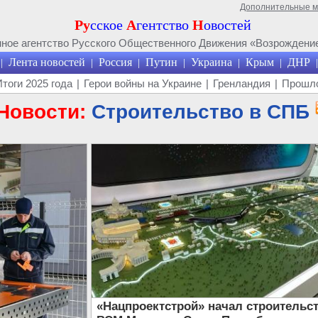
Дополнительные 
Ру
сское
А
гентство
Н
овостей
ое агентство Русского Общественного Движения «Возрождение
Лента новостей
Россия
Путин
Украина
Крым
ДНР
|
|
|
|
|
|
|
Итоги 2025 года
|
Герои войны на Украине
|
Гренландия
|
Прошло
Новости:
Строительство в СПБ
«Нацпроектстрой» начал строительс