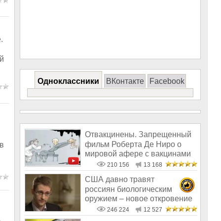
.
й
Одноклассники
ВКонтакте
Facebook
Отвакцинены. Запрещенный
фильм Роберта Де Ниро о
в
мировой афере с вакцинами
210 156
13 168
США давно травят
россиян биологическим
оружием – новое откровение
Эдварда Сноудена
246 224
12 527