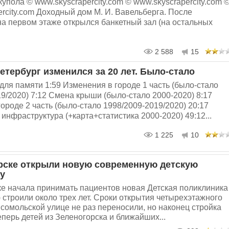
упола © www.skyscrapercity.com © www.skyscrapercity.com 
rcity.com Доходный дом М. И. Вавельберга. После
на первом этаже открылся банкетный зал (на остальных
2 588
15
етербург изменился за 20 лет. Было-стало
 для памяти 1:59 Изменения в городе 1 часть (было-стало
9/2020) 7:12 Смена крыши (было-стало 2000-2020) 8:17
ороде 2 часть (было-стало 1998/2009-2019/2020) 20:17
инфраструктура (+карта+статистика 2000-2020) 49:12...
1 225
10
рске открыли новую современную детскую
у
ке начала принимать пациентов новая Детская поликлиника
 строили около трех лет. Сроки открытия четырехэтажного
сомольской улице не раз переносили, но наконец стройка
перь детей из Зеленогорска и ближайших...