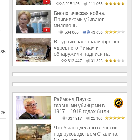
3 015 135
111 055
Биологическая война.
Прививками убивают
миллионы
т
504 600
43 650
В Турции раскопали фрески
«древнего Рима» и
85
обнаружили надписи на
Русском!
612 447
31 323
Раймонд Паулс:
главными убийцами в
1917 – 1918 годах были
26
латыши и евреи, а не русс
337 917
21 903
Что было сделано в России
под руководством Сталина.
Статистика