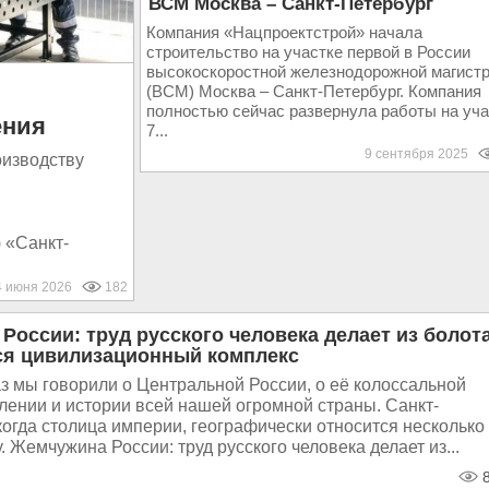
ВСМ Москва – Санкт-Петербург
Компания «Нацпроектстрой» начала
строительство на участке первой в России
высокоскоростной железнодорожной магист
(ВСМ) Москва – Санкт-Петербург. Компания
полностью сейчас развернула работы на уча
ения
7...
9 сентября 2025
оизводству
 «Санкт-
4 июня 2026
182
России: труд русского человека делает из болот
я цивилизационный комплекс
з мы говорили о Центральной России, о её колоссальной
лении и истории всей нашей огромной страны. Санкт-
когда столица империи, географически относится несколько 
. Жемчужина России: труд русского человека делает из...
8