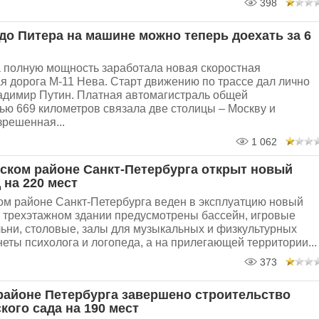
398
до Питера на машине можно теперь доехать за 6
а полную мощность заработала новая скоростная
я дорога М-11 Нева. Старт движению по трассе дал лично
адимир Путин. Платная автомагистраль общей
ью 669 километров связала две столицы – Москву и
зрешенная...
1 062
ском районе Санкт-Петербурга открыт новый
 на 220 мест
ом районе Санкт-Петербурга веден в эксплуатцию новый
В трехэтажном здании предусмотрены бассейн, игровые
льни, столовые, залы для музыкальных и физкультурных
неты психолога и логопеда, а на прилегающей территории...
373
районе Петербурга завершено строительство
кого сада на 190 мест