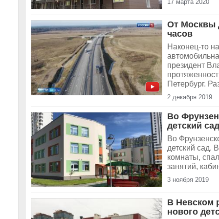
17 марта 2020
От Москвы 
часов
Наконец-то н
автомобильна
президент Вл
протяженност
Петербург. Ра
2 декабря 2019
Во Фрунзен
детский сад
Во Фрунзенск
детский сад. 
комнаты, спа
занятий, каби
3 ноября 2019
В Невском 
нового детс