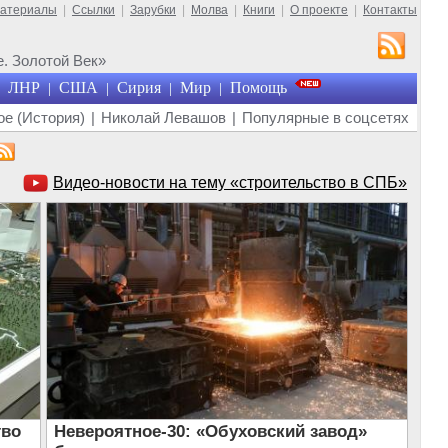
материалы
|
Ссылки
|
Зарубки
|
Молва
|
Книги
|
О проекте
|
Контакты
. Золотой Век»
ЛНР
США
Сирия
Мир
Помощь
|
|
|
|
е (История)
|
Николай Левашов
|
Популярные в соцсетях
Видео-новости на тему «строительство в СПБ»
тво
Невероятное-30: «Обуховский завод»