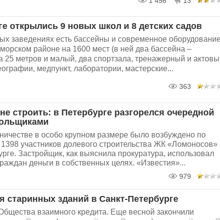
1 456
13
ге открылись 9 новых школ и 8 детских садов
ных заведениях есть бассейны и современное оборудование
иморском районе на 1600 мест (в ней два бассейна –
 25 метров и малый, два спортзала, тренажерный и актовы
еографии, медпункт, лаборатории, мастерские...
363
 не строить: в Петербурге разгорелся очередной
дольщиками
ничестве в особо крупном размере было возбуждено по
 1398 участников долевого строительства ЖК «Ломоносов» 
рге. Застройщик, как выяснила прокуратура, использовал
раждан деньги в собственных целях. «Известия»...
979
я старинных зданий в Санкт-Петербурге
Общества взаимного кредита. Еще весной закончили