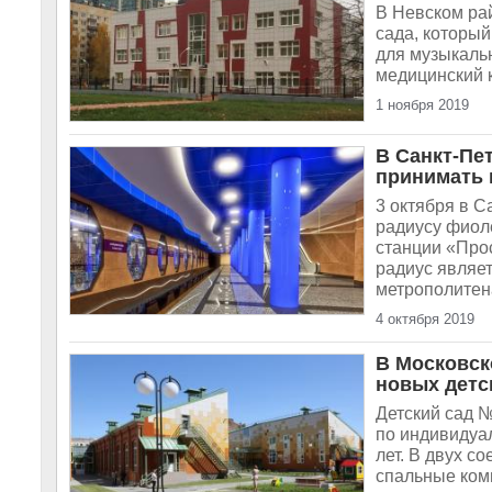
В Невском ра
сада, который
для музыкальн
медицинский к
1 ноября 2019
В Санкт-Пе
принимать 
3 октября в 
радиусу фиол
станции «Про
радиус являе
метрополитена
4 октября 2019
В Московск
новых детс
Детский сад №
по индивидуал
лет. В двух с
спальные комн