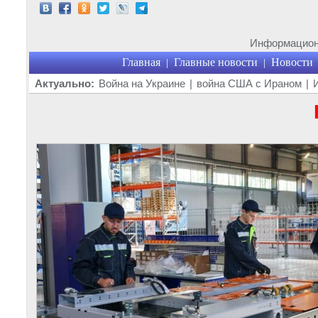
Информационн
Главная
Главные новости
Новости
|
|
Актуально:
Война на Украине
|
война США с Ираном
|