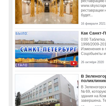
реставрацию к
www.skyscrape
реставрации 
будет...
16 февраля 2021
Как Санкт-П
0:00 Таблетка
1998/2009-201
Изменения в г
Соцобъекты и 
26 октября 2020
В Зеленого
поликлиник
В Зеленогорс
№ 69, которую
здания на Ком
завершена. Те