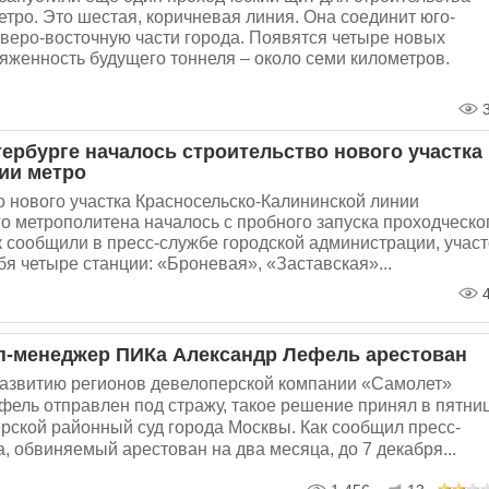
етро. Это шестая, коричневая линия. Она соединит юго-
еверо-восточную части города. Появятся четыре новых
яженность будущего тоннеля – около семи километров.
3
тербурге началось строительство нового участка
ии метро
о нового участка Красносельско-Калининской линии
о метрополитена началось с пробного запуска проходческо
к сообщили в пресс-службе городской администрации, участ
бя четыре станции: «Броневая», «Заставская»...
4
-менеджер ПИКа Александр Лефель арестован
развитию регионов девелоперской компании «Самолет»
ель отправлен под стражу, такое решение принял в пятниц
ерской районный суд города Москвы. Как сообщил пресс-
а, обвиняемый арестован на два месяца, до 7 декабря...