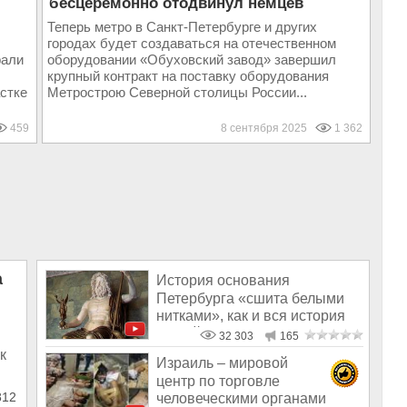
бесцеремонно отодвинул немцев
Теперь метро в Санкт-Петербурге и других
городах будет создаваться на отечественном
рали
оборудовании «Обуховский завод» завершил
крупный контракт на поставку оборудования
стке
Метрострою Северной столицы России...
459
8 сентября 2025
1 362
а
История основания
Петербурга «сшита белыми
нитками», как и вся история
нашей цивили
32 303
165
к
Израиль – мировой
центр по торговле
12
человеческими органами