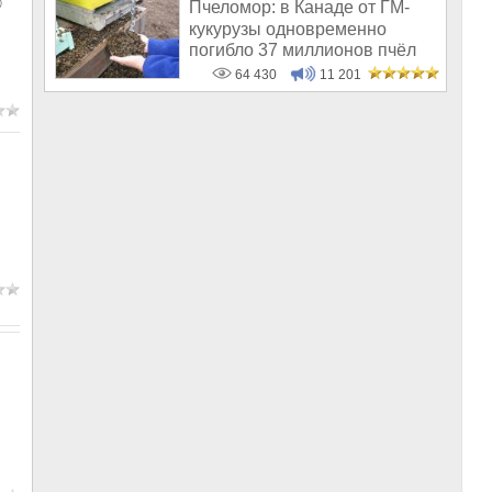
©
Пчеломор: в Канаде от ГМ-
кукурузы одновременно
погибло 37 миллионов пчёл
64 430
11 201