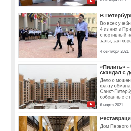
В Петербур
Во всех учеб
4 из них в Пр
спортивный на
залы, зал хор
4 сентября 2021
«Пилить» –
скандал с 
Дело о мошен
факту обмана
Санкт-Петербу
собранные с г
6 марта 2021
Реставраци
Дом Первого 