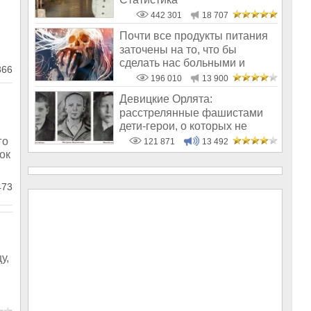
442 301
18 707
Почти все продукты питания
заточены на то, что бы
сделать нас больными и
66
бесплодным
196 010
13 900
Девицкие Орлята:
расстрелянные фашистами
дети-герои, о которых не
рассказывают в шк
го
121 871
13 492
ок
73
у,