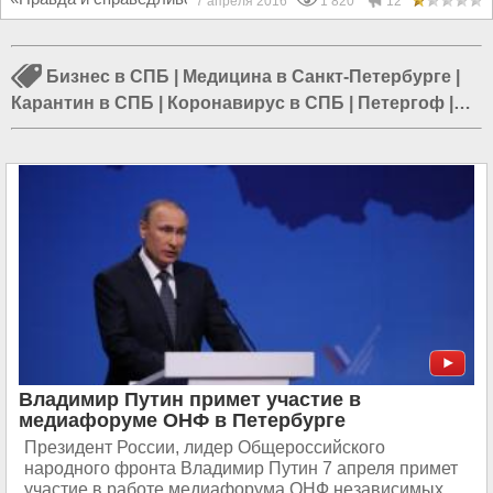
7 апреля 2016
1 820
12
Бизнес в СПБ
|
Медицина в Санкт-Петербурге
|
Карантин в СПБ
|
Коронавирус в СПБ
|
Петергоф
|
Происшествия в СПБ
|
Евреи в Санкт-Петербурге
|
Александровская колонна
|
Наука в СПБ
|
Строительство в СПБ
|
Блокада Ленинграда
|
Путин
в Санкт-Петербурге
Владимир Путин примет участие в
медиафоруме ОНФ в Петербурге
Президент России, лидер Общероссийского
народного фронта Владимир Путин 7 апреля примет
участие в работе медиафорума ОНФ независимых