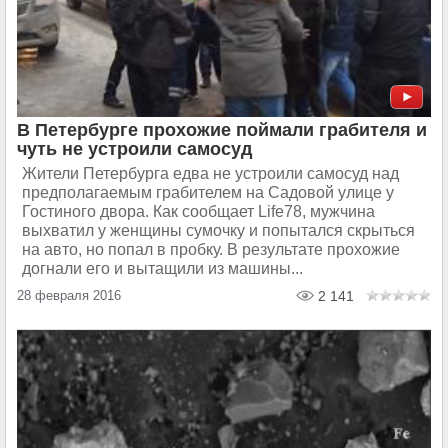
В Петербурге прохожие поймали грабителя и
чуть не устроили самосуд
Жители Петербурга едва не устроили самосуд над
предполагаемым грабителем на Садовой улице у
Гостиного двора. Как сообщает Life78, мужчина
выхватил у женщины сумочку и попытался скрыться
на авто, но попал в пробку. В результате прохожие
догнали его и вытащили из машины...
28 февраля 2016
2 141