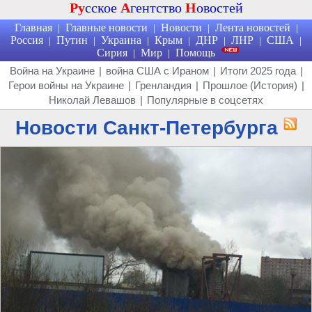
Ру
сское
А
гентство
Н
овостей
Главная
Главные новости
Новости
Лента новостей
|
|
|
|
Россия
Путин
Украина
Крым
ДНР
ЛНР
США
|
|
|
|
|
|
|
Сирия
Мир
Помощь
|
|
Война на Украине
|
война США с Ираном
|
Итоги 2025 года
|
Герои войны на Украине
|
Гренландия
|
Прошлое (История)
|
Николай Левашов
|
Популярные в соцсетях
Новости Санкт-Петербурга