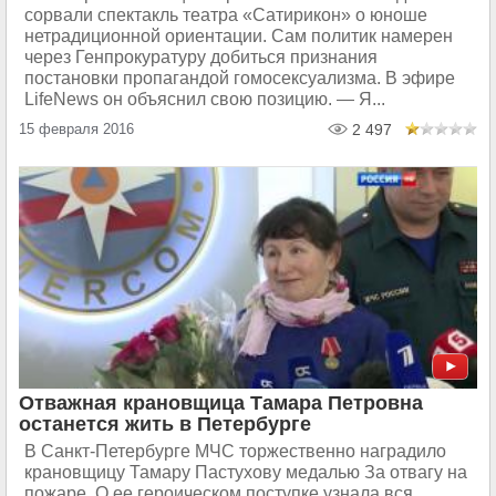
сорвали спектакль театра «Сатирикон» о юноше
нетрадиционной ориентации. Сам политик намерен
через Генпрокуратуру добиться признания
постановки пропагандой гомосексуализма. В эфире
LifeNews он объяснил свою позицию. — Я...
15 февраля 2016
2 497
Отважная крановщица Тамара Петровна
останется жить в Петербурге
В Санкт-Петербурге МЧС торжественно наградило
крановщицу Тамару Пастухову медалью За отвагу на
пожаре. О ее героическом поступке узнала вся