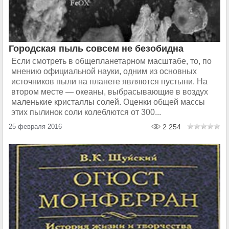
Городская пыль совсем не безобидна
Если смотреть в общепланетарном масштабе, то, по
мнению официальной науки, одним из основных
источников пыли на планете являются пустыни. На
втором месте — океаны, выбрасывающие в воздух
маленькие кристаллы солей. Оценки общей массы
этих пылинок соли колеблются от 300...
25 февраля 2016
2 254