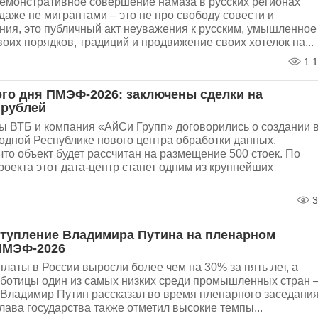
емонстративное совершение намаза в русских регионах
даже не мигрантами – это не про свободу совести и
ия, это публичный акт неуважения к русским, умышленное
оих порядков, традиций и продвижение своих хотелок на...
1 1
ого дня ПМЭФ-2026: заключены сделки на
 рублей
ы ВТБ и компания «АйСи Групп» договорились о создании 
дной Республике нового центра обработки данных.
что объект будет рассчитан на размещение 500 стоек. По
оекта этот дата-центр станет одним из крупнейших
3
тупление Владимира Путина на пленарном
ПМЭФ-2026
латы в России выросли более чем на 30% за пять лет, а
аботицы один из самых низких среди промышленных стран 
 Владимир Путин рассказал во время пленарного заседани
ава государства также отметил высокие темпы...