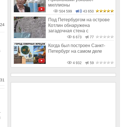
миллионы
504 599
43 650
Под Петербургом на острове
24
Котлин обнаружена
загадочная стена с
полигональной кладк
6 673
77
Когда был построен Санкт-
в
Петербург на самом деле
4 932
59
31
–
я