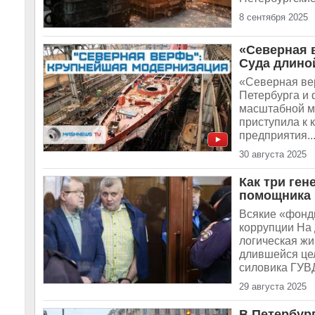
8 сентября 2025
«Северная 
Суда длино
«Северная ве
Петербурга и 
масштабной м
приступила к
предприятия..
30 августа 2025
Как три ген
помощника 
Всякие «фонд
коррупции На
логическая жи
длившейся цел
силовика ГУВД
29 августа 2025
В Петербург