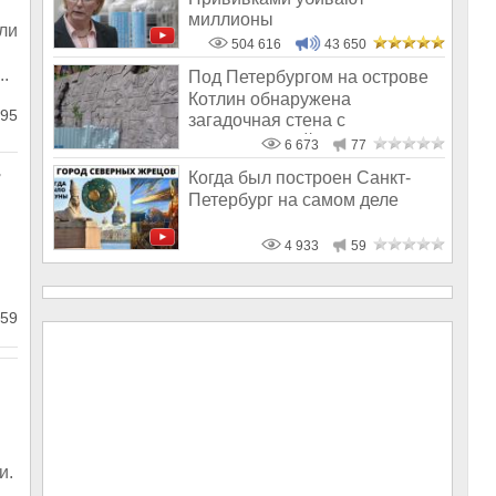
миллионы
али
504 616
43 650
.
Под Петербургом на острове
Котлин обнаружена
95
загадочная стена с
полигональной кладк
6 673
77
-
Когда был построен Санкт-
Петербург на самом деле
4 933
59
59
и.