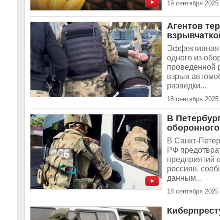
19 сентября 2025
Агентов те
взрывчатко
Эффективная 
одного из обо
проведенной 
взрыв автомо
разведки...
18 сентября 2025
В Петербур
оборонного
В Санкт-Пете
РФ предотврат
предприятий 
россиян, соо
данным...
18 сентября 2025
Киберпрест