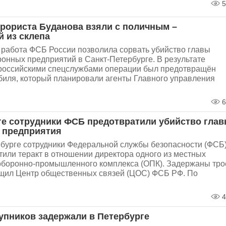
5
ррориста Буданова взяли с поличным –
й из склепа
работа ФСБ России позволила сорвать убийство главы
ронных предприятий в Санкт-Петербурге. В результате
российскими спецслужбами операции был предотвращён
биля, который планировали агенты Главного управления
6
ге сотрудники ФСБ предотвратили убийство гла
 предприятия
рбурге сотрудники Федеральной службы безопасности (ФСБ
или теракт в отношении директора одного из местных
оборонно-промышленного комплекса (ОПК). Задержаны тро
бщил Центр общественных связей (ЦОС) ФСБ РФ. По
4
упников задержали в Петербурге