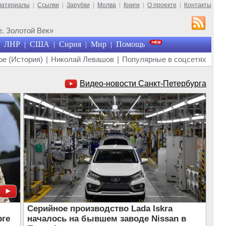
материалы
|
Ссылки
|
Зарубки
|
Молва
|
Книги
|
О проекте
|
Контакты
. Золотой Век»
ЛНР
США
Сирия
Мир
Помощь
|
|
|
|
е (История)
|
Николай Левашов
|
Популярные в соцсетях
Видео-новости Санкт-Петербурга
Серийное производство Lada Iskra
рге
началось на бывшем заводе Nissan в