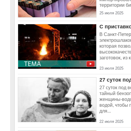
территории би
25 июля 2025
С приставко
В Санкт-Пете
электрошлаков
которая позво
высококачеств
заготовок, из 
23 июля 2025
27 суток по
27 суток под 
тайный бензо
женщины-водол
водой, чтобы 
для...
22 июля 2025