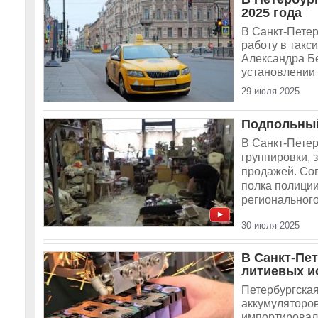
2025 года
В Санкт-Петер
работу в такс
Александра Б
установлении 
29 июля 2025
Подпольный
В Санкт-Петер
группировки,
продажей. Со
полка полиции
регионального 
30 июля 2025
В Санкт-Пе
литиевых и
Петербургска
аккумуляторов
импортировало