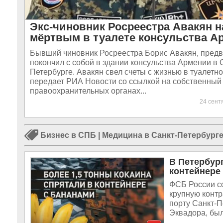
Экс-чиновник Росреестра Авакян 
мёртвым в туалете консульства А
Бывший чиновник Росреестра Борис Авакян, предв
покончил с собой в здании консульства Армении в 
Петербурге. Авакян свел счеты с жизнью в туалетно
передает РИА Новости со ссылкой на собственный 
правоохранительных органах...
24 сен
Бизнес в СПБ
|
Медицина в Санкт-Петербург
В Петербург
контейнере
ФСБ России с
крупную контр
порту Санкт-П
Эквадора, был