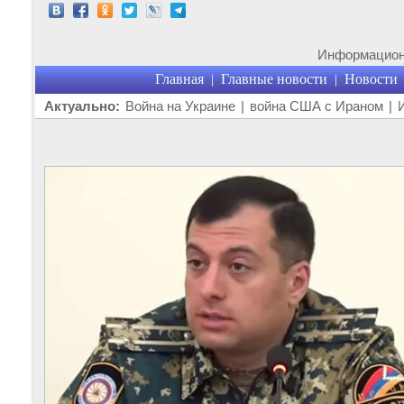
Информационн
Главная
Главные новости
Новости
|
|
Актуально:
Война на Украине
|
война США с Ираном
|