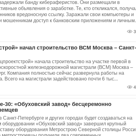
 задержали банду кибераферистов. Они размещали в
тивные объявления о заработке. Те, кто откликался, получ
нников вредоносную ссылку. Заражали свои компьютеры и
 мошенникам доступ к банковским приложениям и личным..
3
строй» начал строительство ВСМ Москва – Санкт
проектстрой» начала строительство на участке первой в
оскоростной железнодорожной магистрали (ВСМ) Москва –
рг. Компания полностью сейчас развернула работы на
а. Всего на магистрали задействовано почти 6 тыс...
4
е-30: «Обуховский завод» бесцеремонно
немцев
в Санкт-Петербурге и других городах будет создаваться на
м оборудовании «Обуховский завод» завершил крупный
оставку оборудования Метрострою Северной столицы Росси
 метростроевцы получили два современных...