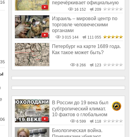
16
перечёркивает официальную
версию исто
16 152
209
Израиль – мировой центр по
торговле человеческими
органами
3 015 144
111 055
Петербург на карте 1689 года.
Как такое может быть?
35
8 266
123
вы
)
е
В России до 19 века был
субтропический климат.
10 фактов о глобальном
06
похолодании
6 599
118
Биологическая война.
Прививками убивают