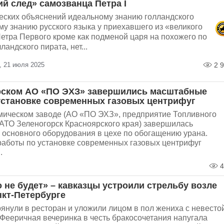
й след» самозванца Петра I
еских объяснений идеальному знанию голландского
му знанию русского языка у приехавшего из «великого
етра Первого кроме как подменой царя на похожего по
андского пирата, нет...
, 21 июля 2025
2 9
рском АО «ПО ЭХЗ» завершились масштабные
установке современных газовых центрифуг
мическом заводе (АО «ПО ЭХЗ», предприятие Топливного
АТО Зеленогорск Красноярского края) завершилась
основного оборудования в цехе по обогащению урана.
аботы по установке современных газовых центрифуг
.
4
 не будет» – кавказцы устроили стрельбу возле
нкт-Петербурге
янули в ресторан и уложили лицом в пол жениха с невесто
. Фееричная вечеринка в честь бракосочетания напугала