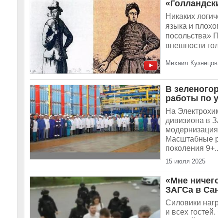
«Голландски
Никаких логич
языка и плохо
посольства» П
внешности голл
Михаил Кузнецов
В зеленого
работы по 
На Электрохи
дивизиона в З
модернизация 
Масштабные р
поколения 9+..
15 июля 2025
«Мне ничего
ЗАГСа в Са
Силовики нагр
и всех гостей