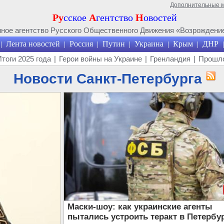
Дополнительные 
Ру
сское
А
гентство
Н
овостей
ое агентство Русского Общественного Движения «Возрождение
Лента новостей
Россия
Путин
Украина
Крым
ДНР
|
|
|
|
|
|
|
Итоги 2025 года
|
Герои войны на Украине
|
Гренландия
|
Прошло
Новости Санкт-Петербурга
Маски-шоу: как украинские агенты
пытались устроить теракт в Петербу