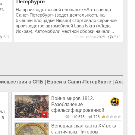
Петербурге
их
т.
На производственной площадке «Автозавода
Санкт-Петербург» (ведет деятельность на
у
бывшей площадке Nissan) стартовало серийное
производство автомобилей Lada Iskra («Лада
Искра»). Автомобили местной сборки начали...
587
20 сентября 2025
513
исшествия в СПБ
|
Евреи в Санкт-Петербурге
|
Алексан
Война миров 1812.
Разоблачение
сфальсифицированной
ла
истории России
 в
110 575
726
Венецианская карта XV века
с античным Питером