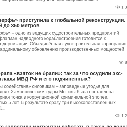
1 3
верфь» приступила к глобальной реконструкции.
й до 350 метров
рфь» – одно из ведущих судостроительных предприятий
флагман надводного кораблестроения готовится к
одернизации. Объединённая судостроительная корпорация
 кардинальному обновлению производственных мощностей
.
8
ерала «взяток не брали»: так за что осудили экс-
главы МВД РФ и его подчиненных?
ы содействия» силовикам – заповедные угодья для
 днях Хамовническим судом Москвы была поставлена
рная точка в коррупционной криминальной эпопее,
ых 5 лет. В результате сразу три высокопоставленных
...
1 2
е запретили мигрантам работать в такси до конц