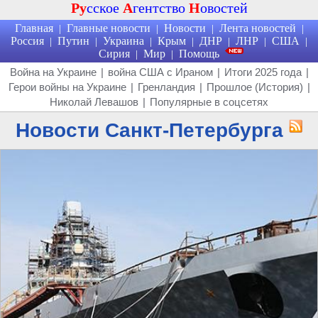
Ру
сское
А
гентство
Н
овостей
Главная
Главные новости
Новости
Лента новостей
|
|
|
|
Россия
Путин
Украина
Крым
ДНР
ЛНР
США
|
|
|
|
|
|
|
Сирия
Мир
Помощь
|
|
Война на Украине
|
война США с Ираном
|
Итоги 2025 года
|
Герои войны на Украине
|
Гренландия
|
Прошлое (История)
|
Николай Левашов
|
Популярные в соцсетях
Новости Санкт-Петербурга