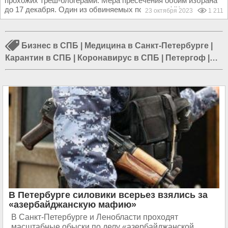
прохожих треш-блогерами. Мера пресечения обоим избрана
до 17 декабря. Один из обвиняемых по статье УК...
23 октября 2023
1 211
Бизнес в СПБ
|
Медицина в Санкт-Петербурге
|
Карантин в СПБ
|
Коронавирус в СПБ
|
Петергоф
|
Происшествия в СПБ
|
Евреи в Санкт-Петербурге
|
Александровская колонна
|
Наука в СПБ
|
Строительство в СПБ
|
Блокада Ленинграда
|
Путин
в Санкт-Петербурге
В Петербурге силовики всерьез взялись за
«азербайджанскую мафию»
В Санкт-Петербурге и Ленобласти проходят
масштабные обыски по делу «азербайджанской