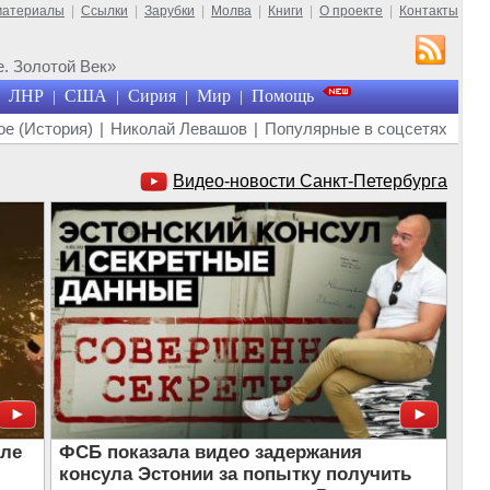
материалы
|
Ссылки
|
Зарубки
|
Молва
|
Книги
|
О проекте
|
Контакты
. Золотой Век»
ЛНР
США
Сирия
Мир
Помощь
|
|
|
|
е (История)
|
Николай Левашов
|
Популярные в соцсетях
Видео-новости Санкт-Петербурга
сле
ФСБ показала видео задержания
консула Эстонии за попытку получить