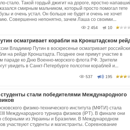
о-стало. Такой гордый джигит на дороге, яростно напавши
оказался смирным мальчиком, который просто помогал тете
бузы и очень устал. Он больше не будет и очень не хочет
зию. Совершенно непонятно, зачем Лаша со своими...
2 454
10
утин осматривает корабли на Кронштадском рей
ссии Владимир Путин в воскресенье осматривает российск
ли на рейде Кронштадта. Позднее они примут участие в
м параде ко Дню Военно-морского флота РФ. Зрители
гут увидеть в Санкт-Петербурге полсотни кораблей и...
537
195
 студенты стали победителями Международного
зиков
сковского физико-технического института (МФТИ) стала
III Международного турнира физиков (IPT). В финале они
со сборными из Украины и Бразилии. В Международном
ов участвуют студенты и магистранты. Соревнование