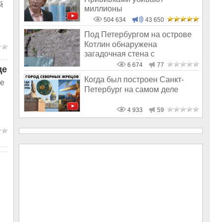
й
миллионы
504 634
43 650
Под Петербургом на острове
Котлин обнаружена
загадочная стена с
полигональной кладк
6 674
77
де
Когда был построен Санкт-
ие
Петербург на самом деле
4 933
59