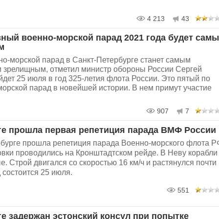
4 213
43
вный военно-морской парад 2021 года будет сам
м
о-морской парад в Санкт-Петербурге станет самым
 зрелищным, отметил министр обороны России Сергей
йдет 25 июля в год 325-летия флота России. Это пятый по
морской парад в новейшей истории. В нем примут участие
907
7
ге прошла первая репетиция парада ВМФ России
рбурге прошла репетиция парада Военно-морского флота Р
вки проводились на Кронштадтском рейде. В Неву корабли
. Строй двигался со скоростью 16 км/ч и растянулся почти
д состоится 25 июля.
551
ге задержан эстонский консул при попытке