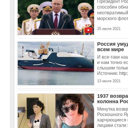
Президент Рос
способен обна
неотвратимый
морского флот
25 июля 2021
Россия уму
всем мире
И все-таки на
и нам точно е
слышим только
Источник: http
13 июля 2021
1937 возвра
колонна Ро
Минутка возвр
Роскошного Яр
харчующиеся 
лицами стали 