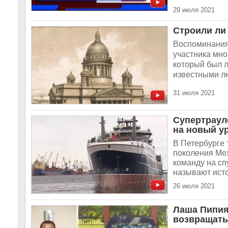
29 июля 2021
Строили ли 
Воспоминания 
участника мно
который был 
известными лю
31 июля 2021
Супертраул
на новый у
В Петербурге 
поколения Ме
команду на с
называют исто
26 июля 2021
Лаша Пипия 
возвращать