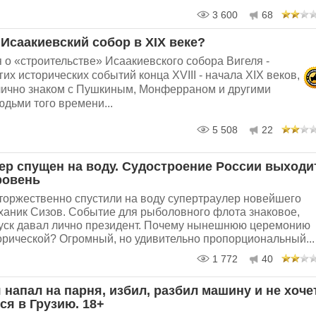
3 600
68
Исаакиевский собор в XIX веке?
о «строительстве» Исаакиевского собора Вигеля -
гих исторических событий конца XVIII - начала XIX веков,
лично знаком с Пушкиным, Монферраном и другими
дьми того времени...
5 508
22
ер спущен на воду. Судостроение России выходи
ровень
торжественно спустили на воду супертраулер новейшего
ханик Сизов. Событие для рыболовного флота знаковое,
пуск давал лично президент. Почему нынешнюю церемонию
рической? Огромный, но удивительно пропорциональный...
1 772
40
напал на парня, избил, разбил машину и не хоче
ся в Грузию. 18+