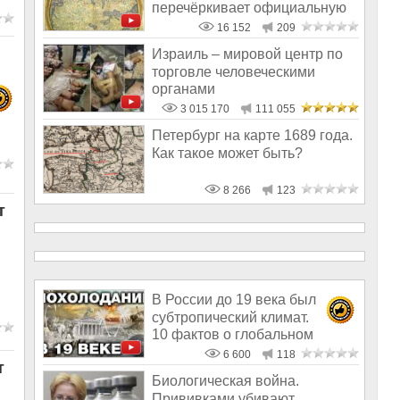
перечёркивает официальную
версию исто
16 152
209
Израиль – мировой центр по
торговле человеческими
органами
3 015 170
111 055
Петербург на карте 1689 года.
Как такое может быть?
8 266
123
т
В России до 19 века был
субтропический климат.
10 фактов о глобальном
похолодании
6 600
118
т
Биологическая война.
Прививками убивают