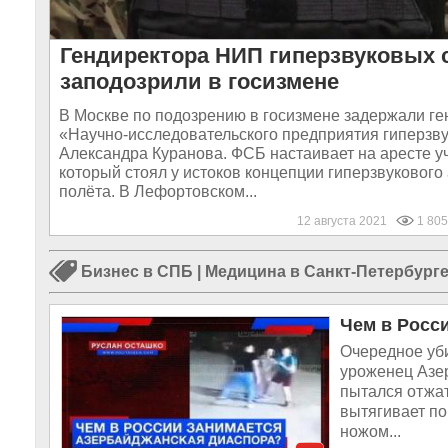
Гендиректора НИП гиперзвуковых 
заподозрили в госизмене
В Москве по подозрению в госизмене задержали ге
«Научно-исследовательского предприятия гиперзв
Александра Куранова. ФСБ настаивает на аресте у
который стоял у истоков концепции гиперзвуковог
полёта. В Лефортовском...
12 августа 2021
1 80
Бизнес в СПБ
|
Медицина в Санкт-Петербург
Чем в Росс
Очередное уб
уроженец Азе
пытался отжат
вытягивает по
ножом...