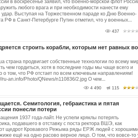
сии в воскресенье заявил, что Военно-морской флот Росси
ружить любого врага и при необходимости нанести ему
 удар. Выступая на Торжественном параде ко Дню Военно-
а РФ в Санкт-Петербурге Путин отметил, что у военных...
437
дряется строить корабли, которым нет равных во
ша страна продвигает собственные технологии по всему ми
сть чем гордиться, хотя в последние годы мы чаще всего и
 о том, что РФ отстает по всем ключевым направлениям!
://ru-an.info/Photo/QNews/n110836/2.jpg О чем...
4 490
115
щается. Семитология, гебраистика и пятая
ссии понесли потери
ащения 1937 года-лайт. Не успели кряклы потерять
ика, подавшего в отставку с поста ректора ВШЭ, как
от щедрот Кровавого Режыма ряды ЕРЖ людей с хорошим
жиже ещё на одно расово верное лицо. О том, что вовсе-то 