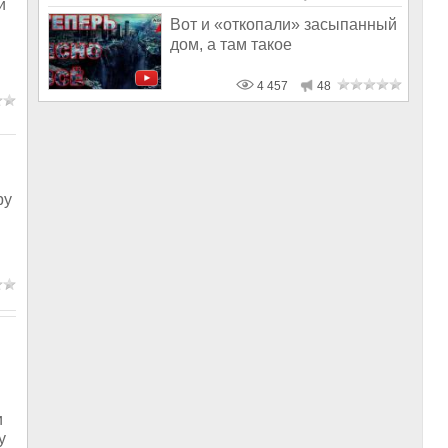
и
Вот и «откопали» засыпанный
дом, а там такое
4 457
48
ру
и
у