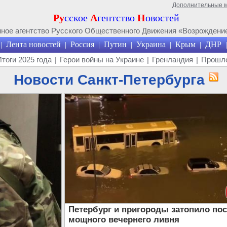
Дополнительные 
Ру
сское
А
гентство
Н
овостей
ое агентство Русского Общественного Движения «Возрождение
Лента новостей
Россия
Путин
Украина
Крым
ДНР
|
|
|
|
|
|
|
Итоги 2025 года
|
Герои войны на Украине
|
Гренландия
|
Прошло
Новости Санкт-Петербурга
Петербург и пригороды затопило по
мощного вечернего ливня