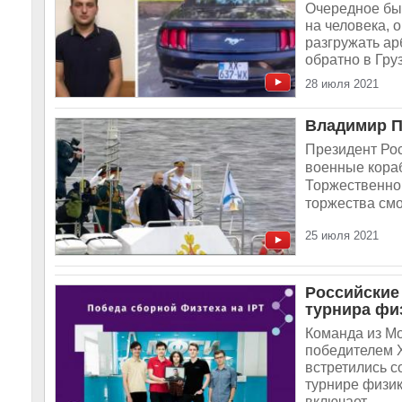
Очередное был
на человека, 
разгружать ар
обратно в Гру
28 июля 2021
Владимир П
Президент Ро
военные кораб
Торжественно
торжества смо
25 июля 2021
Российские
турнира фи
Команда из Мо
победителем X
встретились 
турнире физик
включает...