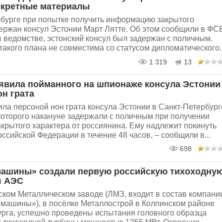
екретные материалы
рбурге при попытке получить информацию закрытого
ержан консул Эстонии Март Лятте. Об этом сообщили в ФС
в ведомстве, эстонский консул был задержан с поличным.
такого плана не совместима со статусом дипломатического..
1 319
13
явила пойманного на шпионаже консула Эстонии
он грата
ла персоной нон грата консула Эстонии в Санкт-Петербург
которого накануне задержали с поличным при получении
крытого характера от россиянина. Ему надлежит покинуть
ссийской Федерации в течение 48 часов, – сообщили в...
698
ашины» создали первую российскую тихоходну
я АЭС
ком Металлическом заводе (ЛМЗ, входит в состав компани
машины»), в посёлке Металлострой в Колпинском районе
урга, успешно проведены испытания головного образца