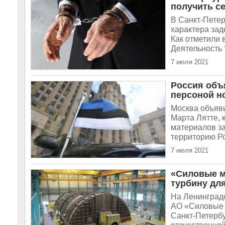
получить с
В Санкт-Пете
характера зад
Как отметили 
Деятельность 
7 июля 2021
Россия объ
персоной н
Москва объяви
Марта Лятте, 
материалов за
территорию Ро
7 июля 2021
«Силовые м
турбину дл
На Ленинградс
АО «Силовые 
Санкт-Петерб