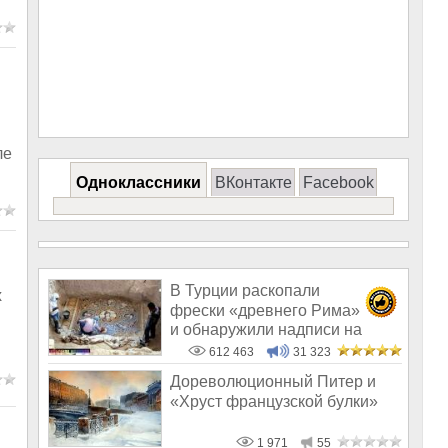
ле
Одноклассники
ВКонтакте
Facebook
В Турции раскопали
х
фрески «древнего Рима»
и обнаружили надписи на
Русском!
612 463
31 323
Дореволюционный Питер и
«Хруст французской булки»
1 971
55