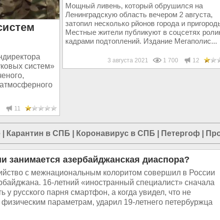
Мощный ливень, который обрушился на
Ленинградскую область вечером 2 августа,
затопил несколько рйонов города и пригород
систем
Местные жители публикуют в соцсетях роли
кадрами подтоплений. Издание Мегаполис...
ндиректора
3 августа 2021
1 700
12
уковых систем»
ченого,
о атмосферного
5
11
е
|
Карантин в СПБ
|
Коронавирус в СПБ
|
Петергоф
|
Про
ии занимается азербайджанская диаспора?
ийство с межнациональным колоритом совершил в России
рбайджана. 16-летний «иностранный специалист» сначала
ь у русского парня смартфон, а когда увидел, что не
 физическим параметрам, ударил 19-летнего петербуржца