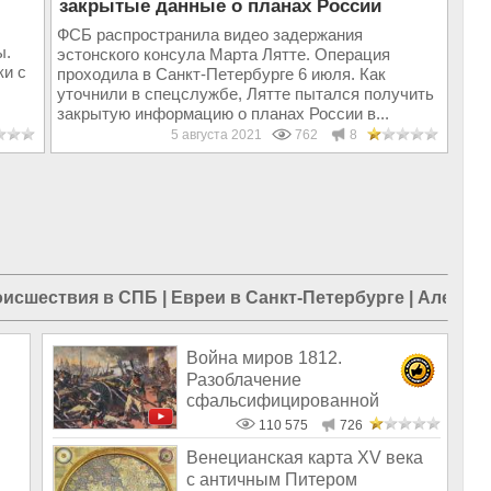
закрытые данные о планах России
ФСБ распространила видео задержания
ы.
эстонского консула Марта Лятте. Операция
ки с
проходила в Санкт-Петербурге 6 июля. Как
уточнили в спецслужбе, Лятте пытался получить
закрытую информацию о планах России в...
5 августа 2021
762
8
исшествия в СПБ
|
Евреи в Санкт-Петербурге
|
Алексан
Война миров 1812.
Разоблачение
сфальсифицированной
истории России
110 575
726
Венецианская карта XV века
с античным Питером