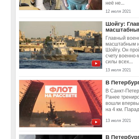
неё не...
12 июля 2021
Шойгу: Гла
масштабны
Главный военн
масштабным и
Шойгу. Он про
счету военно-
силы всех...
13 июля 2021
В Петербур
В Санкт-Пете
Ранее трениро
вошли впервые
на 4 км. Пара
13 июля 2021
В Петербур